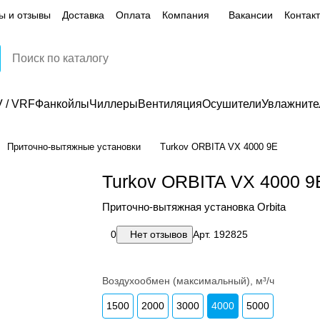
ы и отзывы
Доставка
Оплата
Компания
Вакансии
Контак
 / VRF
Фанкойлы
Чиллеры
Вентиляция
Осушители
Увлажните
Приточно-вытяжные установки
Turkov ORBITA VX 4000 9E
Turkov ORBITA VX 4000 9
Приточно-вытяжная установка Orbita
0
Нет отзывов
Арт.
192825
Воздухообмен (максимальный), м³/ч
1500
2000
3000
4000
5000