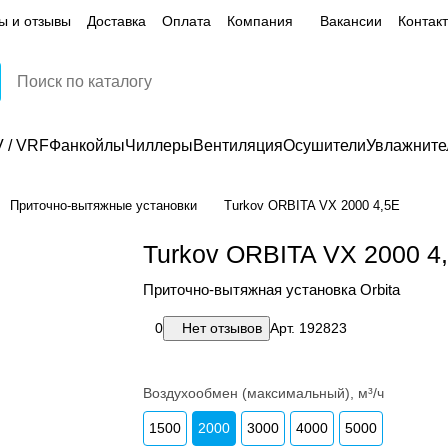
ы и отзывы
Доставка
Оплата
Компания
Вакансии
Контак
 / VRF
Фанкойлы
Чиллеры
Вентиляция
Осушители
Увлажните
Приточно-вытяжные установки
Turkov ORBITA VX 2000 4,5E
Turkov ORBITA VX 2000 4
Приточно-вытяжная установка Orbita
0
Нет отзывов
Арт.
192823
Воздухообмен (максимальный), м³/ч
1500
2000
3000
4000
5000