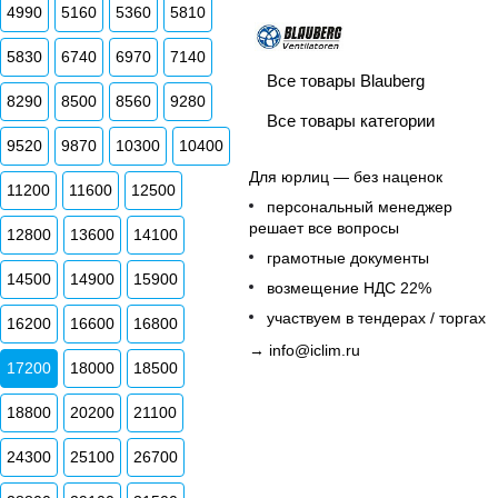
4990
5160
5360
5810
5830
6740
6970
7140
Все товары Blauberg
8290
8500
8560
9280
Все товары категории
9520
9870
10300
10400
Для юрлиц — без наценок
11200
11600
12500
персональный менеджер
решает все вопросы
12800
13600
14100
грамотные документы
14500
14900
15900
возмещение НДС 22%
участвуем в тендерах / торгах
16200
16600
16800
→
info@iclim.ru
17200
18000
18500
18800
20200
21100
24300
25100
26700