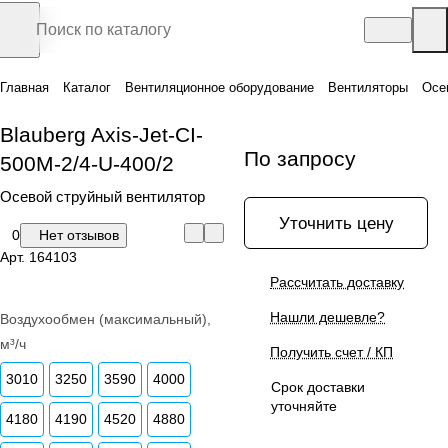
Главная
Каталог
Вентиляционное оборудование
Вентиляторы
Осе
Blauberg Axis-Jet-CI-
По запросу
500M-2/4-U-400/2
Осевой струйный вентилятор
Уточнить цену
0
Нет отзывов
Арт.
164103
Рассчитать доставку
Нашли дешевле?
Воздухообмен (максимальный),
м³/ч
Получить счет / КП
3010
3250
3590
4000
Срок доставки
уточняйте
4180
4190
4520
4880