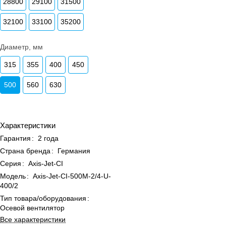
28800
29100
31500
32100
33100
35200
Диаметр, мм
315
355
400
450
500
560
630
Характеристики
Гарантия
:
2 года
Страна бренда
:
Германия
Серия
:
Axis-Jet-CI
Модель
:
Axis-Jet-CI-500M-2/4-U-
400/2
Тип товара/оборудования
:
Осевой вентилятор
Все характеристики