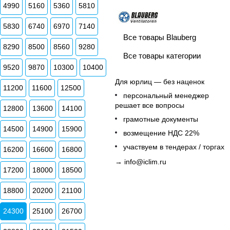
4990
5160
5360
5810
5830
6740
6970
7140
Все товары Blauberg
8290
8500
8560
9280
Все товары категории
9520
9870
10300
10400
Для юрлиц — без наценок
11200
11600
12500
персональный менеджер
решает все вопросы
12800
13600
14100
грамотные документы
14500
14900
15900
возмещение НДС 22%
участвуем в тендерах / торгах
16200
16600
16800
→
info@iclim.ru
17200
18000
18500
18800
20200
21100
24300
25100
26700