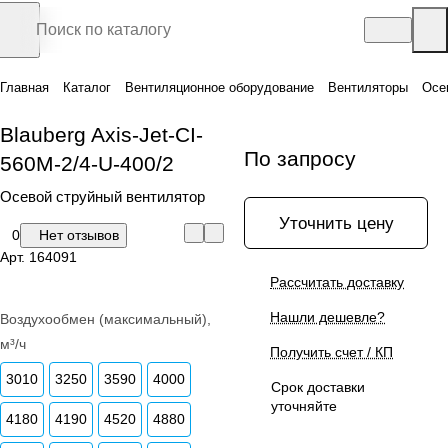
Главная
Каталог
Вентиляционное оборудование
Вентиляторы
Осе
Blauberg Axis-Jet-CI-
По запросу
560M-2/4-U-400/2
Осевой струйный вентилятор
Уточнить цену
0
Нет отзывов
Арт.
164091
Рассчитать доставку
Нашли дешевле?
Воздухообмен (максимальный),
м³/ч
Получить счет / КП
3010
3250
3590
4000
Срок доставки
уточняйте
4180
4190
4520
4880