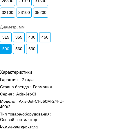
28800
29100
31500
32100
33100
35200
Диаметр, мм
315
355
400
450
500
560
630
Характеристики
Гарантия
:
2 года
Страна бренда
:
Германия
Серия
:
Axis-Jet-CI
Модель
:
Axis-Jet-CI-560M-2/4-U-
400/2
Тип товара/оборудования
:
Осевой вентилятор
Все характеристики