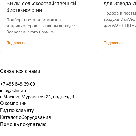
ВНИИ сельскохозяйственной
для Завода И
биотехнологии
Подбор и поста
воздуха DanVex
Подбор, поставка и монтаж
для АО «НПП «З
кондиционеров в главном корпусе
Предоставлена 
Всероссийского научно-
Бесплатная дост
исследовательского института
Подробнее
Подробнее
Ульяновске.
сельскохозяйственной биотехнологии.
Связаться с нами
+7 495 649-39-09
info@iclim.ru
г. Москва, Муравская 24, подъезд 4
О компании
Гид по климату
Каталог оборудования
Помощь покупателю