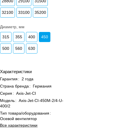
28800
29100
31500
32100
33100
35200
Диаметр, мм
315
355
400
450
500
560
630
Характеристики
Гарантия
:
2 года
Страна бренда
:
Германия
Серия
:
Axis-Jet-CI
Модель
:
Axis-Jet-CI-450M-2/4-U-
400/2
Тип товара/оборудования
:
Осевой вентилятор
Все характеристики