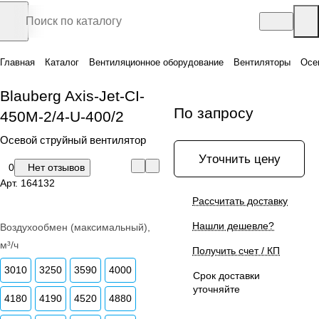
Главная
Каталог
Вентиляционное оборудование
Вентиляторы
Осе
Blauberg Axis-Jet-CI-
По запросу
450M-2/4-U-400/2
Осевой струйный вентилятор
Уточнить цену
0
Нет отзывов
Арт.
164132
Рассчитать доставку
Нашли дешевле?
Воздухообмен (максимальный),
м³/ч
Получить счет / КП
3010
3250
3590
4000
Срок доставки
уточняйте
4180
4190
4520
4880