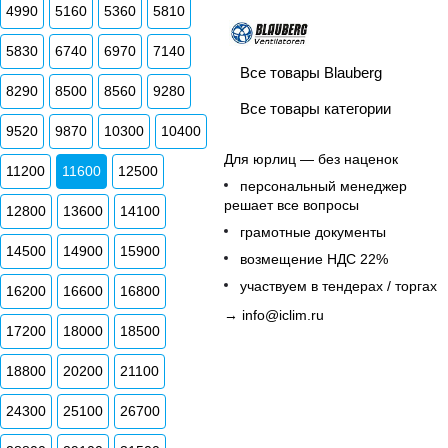
4990
5160
5360
5810
5830
6740
6970
7140
Все товары Blauberg
8290
8500
8560
9280
Все товары категории
9520
9870
10300
10400
Для юрлиц — без наценок
11200
11600
12500
персональный менеджер
решает все вопросы
12800
13600
14100
грамотные документы
14500
14900
15900
возмещение НДС 22%
участвуем в тендерах / торгах
16200
16600
16800
→
info@iclim.ru
17200
18000
18500
18800
20200
21100
24300
25100
26700