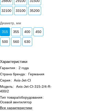
28800
29100
31500
32100
33100
35200
Диаметр, мм
315
355
400
450
500
560
630
Характеристики
Гарантия
:
2 года
Страна бренда
:
Германия
Серия
:
Axis-Jet-CI
Модель
:
Axis-Jet-CI-315-2/4-R-
400/2
Тип товара/оборудования
:
Осевой вентилятор
Все характеристики