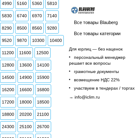
4990
5160
5360
5810
5830
6740
6970
7140
Все товары Blauberg
8290
8500
8560
9280
Все товары категории
9520
9870
10300
10400
Для юрлиц — без наценок
11200
11600
12500
персональный менеджер
решает все вопросы
12800
13600
14100
грамотные документы
14500
14900
15900
возмещение НДС 22%
участвуем в тендерах / торгах
16200
16600
16800
→
info@iclim.ru
17200
18000
18500
18800
20200
21100
24300
25100
26700