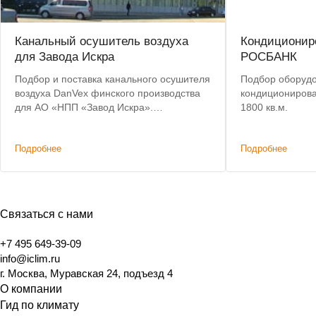
Канальный осушитель воздуха
Кондиционир
для Завода Искра
РОСБАНК
Подбор и поставка канального осушителя
Подбор оборуд
воздуха DanVex финского производства
кондициониров
для АО «НПП «Завод Искра».
1800 кв.м.
Предоставлена скидка на оборудование.
Бесплатная доставка до объекта в
Подробнее
Подробнее
Ульяновске.
Связаться с нами
+7 495 649-39-09
info@iclim.ru
г. Москва, Муравская 24, подъезд 4
О компании
Гид по климату