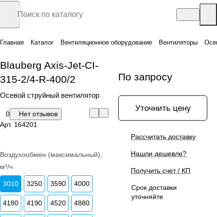
Главная
Каталог
Вентиляционное оборудование
Вентиляторы
Осе
Blauberg Axis-Jet-CI-
По запросу
315-2/4-R-400/2
Осевой струйный вентилятор
Уточнить цену
0
Нет отзывов
Арт.
164201
Рассчитать доставку
Нашли дешевле?
Воздухообмен (максимальный),
м³/ч
Получить счет / КП
3010
3250
3590
4000
Срок доставки
уточняйте
4180
4190
4520
4880