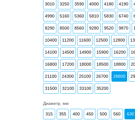
3010
3250
3590
4000
4180
4190
4990
5160
5360
5810
5830
6740
8290
8500
8560
9280
9520
9870
10400
11200
11600
12500
12800
1
14100
14500
14900
15900
16200
1
16800
17200
18000
18500
18800
2
21100
24300
25100
26700
28800
2
31500
32100
33100
35200
Диаметр, мм
315
355
400
450
500
560
630