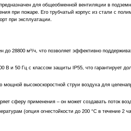
/2 предназначен для общеобменной вентиляции в подземн
ения при пожаре. Его трубчатый корпус из стали с по
орт при эксплуатации.
н до 28800 м³/ч, что позволяет эффективно поддержив
00 В и 50 Гц с классом защиты IP55, что гарантирует д
ию мощной высокоскоростной струи воздуха для целена
яет сферу применения – он может создавать поток возд
ратурам (опция огнестойкости до 200 °С в течение 2 