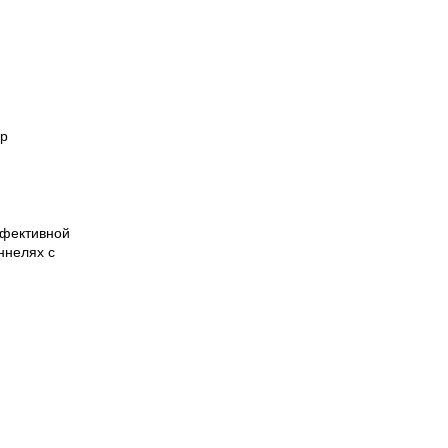
ор
ффективной
ннелях с