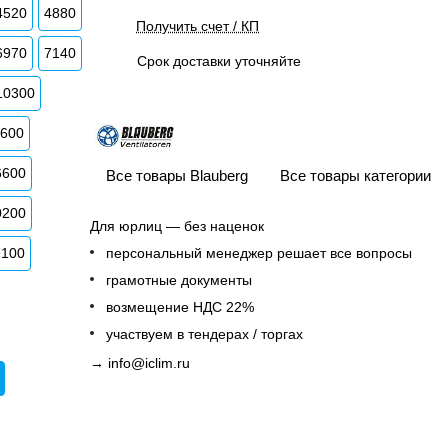
4520
4880
Получить счет / КП
6970
7140
Срок доставки уточняйте
10300
3600
6600
Все товары Blauberg
Все товары категории
0200
Для юрлиц — без наценок
9100
персональный менеджер решает все вопросы
грамотные документы
возмещение НДС 22%
участвуем в тендерах / торгах
→
info@iclim.ru