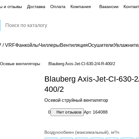
ы и отзывы
Доставка
Оплата
Компания
Вакансии
Контак
 / VRF
Фанкойлы
Чиллеры
Вентиляция
Осушители
Увлажните
Осевые вентиляторы
Blauberg Axis-Jet-CI-630-2/4-R-400/2
Blauberg Axis-Jet-CI-630-2
400/2
Осевой струйный вентилятор
0
Нет отзывов
Арт.
164088
Воздухообмен (максимальный), м³/ч