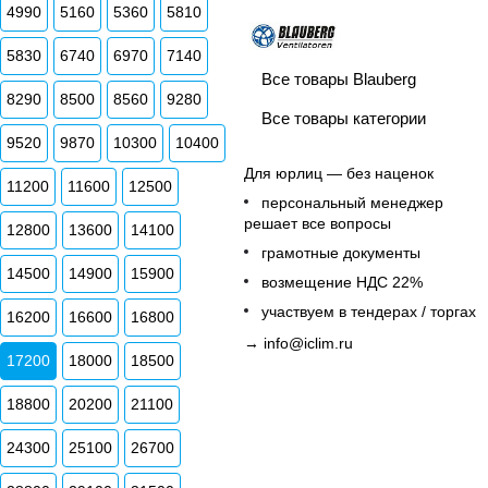
4990
5160
5360
5810
5830
6740
6970
7140
Все товары Blauberg
8290
8500
8560
9280
Все товары категории
9520
9870
10300
10400
Для юрлиц — без наценок
11200
11600
12500
персональный менеджер
решает все вопросы
12800
13600
14100
грамотные документы
14500
14900
15900
возмещение НДС 22%
участвуем в тендерах / торгах
16200
16600
16800
→
info@iclim.ru
17200
18000
18500
18800
20200
21100
24300
25100
26700