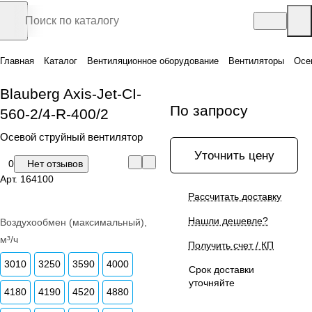
Главная
Каталог
Вентиляционное оборудование
Вентиляторы
Осе
Blauberg Axis-Jet-CI-
По запросу
560-2/4-R-400/2
Осевой струйный вентилятор
Уточнить цену
0
Нет отзывов
Арт.
164100
Рассчитать доставку
Нашли дешевле?
Воздухообмен (максимальный),
м³/ч
Получить счет / КП
3010
3250
3590
4000
Срок доставки
уточняйте
4180
4190
4520
4880