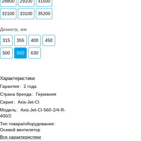
28800
29100
31500
32100
33100
35200
Диаметр, мм
315
355
400
450
500
560
630
Характеристики
Гарантия
:
2 года
Страна бренда
:
Германия
Серия
:
Axis-Jet-CI
Модель
:
Axis-Jet-CI-560-2/4-R-
400/2
Тип товара/оборудования
:
Осевой вентилятор
Все характеристики