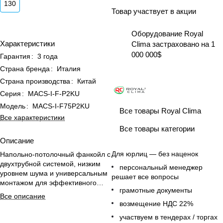
130
Товар участвует в акции
Оборудование Royal
Характеристики
Clima застраховано на 1
000 000$
Гарантия
:
3 года
Страна бренда
:
Италия
Страна производства
:
Китай
Серия
:
MACS-I-F-P2KU
Модель
:
MACS-I-F75P2KU
Все товары Royal Clima
Все характеристики
Все товары категории
Описание
Для юрлиц — без наценок
Напольно-потолочный фанкойл с
двухтрубной системой, низким
персональный менеджер
уровнем шума и универсальным
решает все вопросы
монтажом для эффективного
грамотные документы
отопления и охлаждения
Все описание
помещений до 75 м².
возмещение НДС 22%
участвуем в тендерах / торгах