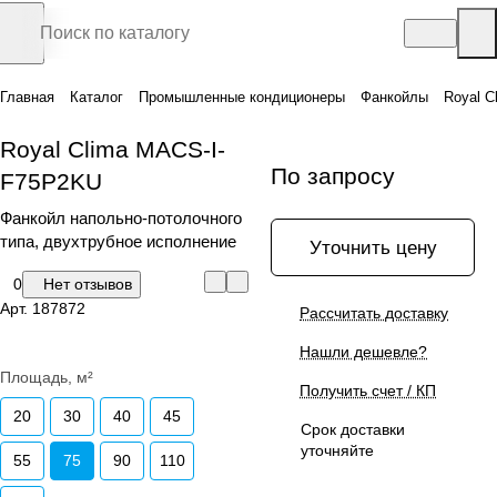
Главная
Каталог
Промышленные кондиционеры
Фанкойлы
Royal 
Royal Clima MACS-I-
По запросу
F75P2KU
Фанкойл напольно-потолочного
типа, двухтрубное исполнение
Уточнить цену
0
Нет отзывов
Арт.
187872
Рассчитать доставку
Нашли дешевле?
Площадь, м²
Получить счет / КП
20
30
40
45
Срок доставки
уточняйте
55
75
90
110