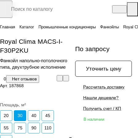
Главная
Каталог
Промышленные кондиционеры
Фанкойлы
Royal 
Royal Clima MACS-I-
По запросу
F30P2KU
Фанкойл напольно-потолочного
типа, двухтрубное исполнение
Уточнить цену
0
Нет отзывов
Арт.
187868
Рассчитать доставку
Нашли дешевле?
Площадь, м²
Получить счет / КП
20
30
40
45
В наличии
55
75
90
110