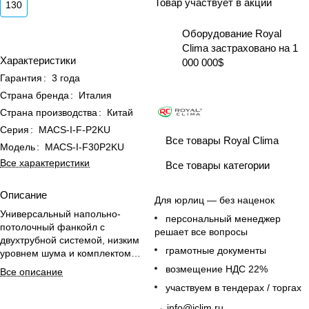
Товар участвует в акции
130
Оборудование Royal
Clima застраховано на 1
Характеристики
000 000$
Гарантия
:
3 года
Страна бренда
:
Италия
Страна производства
:
Китай
Серия
:
MACS-I-F-P2KU
Все товары Royal Clima
Модель
:
MACS-I-F30P2KU
Все характеристики
Все товары категории
Описание
Для юрлиц — без наценок
Универсальный напольно-
персональный менеджер
потолочный фанкойл с
решает все вопросы
двухтрубной системой, низким
грамотные документы
уровнем шума и комплектом
фильтра и поддона для
возмещение НДС 22%
Все описание
комфортного климата в доме.
участвуем в тендерах / торгах
→
info@iclim.ru