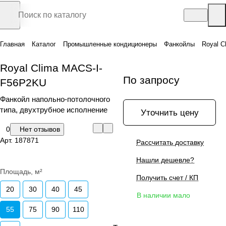
Главная
Каталог
Промышленные кондиционеры
Фанкойлы
Royal 
Royal Clima MACS-I-
По запросу
F56P2KU
Фанкойл напольно-потолочного
типа, двухтрубное исполнение
Уточнить цену
0
Нет отзывов
Арт.
187871
Рассчитать доставку
Нашли дешевле?
Площадь, м²
Получить счет / КП
20
30
40
45
В наличии мало
55
75
90
110