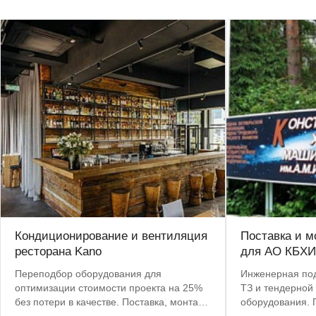
Кондиционирование и вентиляция
Поставка и м
ресторана Kano
для АО КБХИ
Переподбор оборудования для
Инженерная под
оптимизации стоимости проекта на 25%
ТЗ и тендерной док
без потери в качестве. Поставка, монтаж,
оборудования. Поставка в г. Королев и