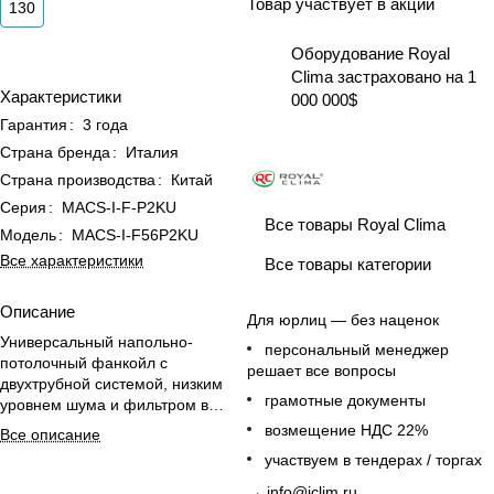
Товар участвует в акции
130
Оборудование Royal
Clima застраховано на 1
Характеристики
000 000$
Гарантия
:
3 года
Страна бренда
:
Италия
Страна производства
:
Китай
Серия
:
MACS-I-F-P2KU
Все товары Royal Clima
Модель
:
MACS-I-F56P2KU
Все характеристики
Все товары категории
Описание
Для юрлиц — без наценок
Универсальный напольно-
персональный менеджер
потолочный фанкойл с
решает все вопросы
двухтрубной системой, низким
грамотные документы
уровнем шума и фильтром в
комплекте для комфортного
возмещение НДС 22%
Все описание
климата дома.
участвуем в тендерах / торгах
→
info@iclim.ru