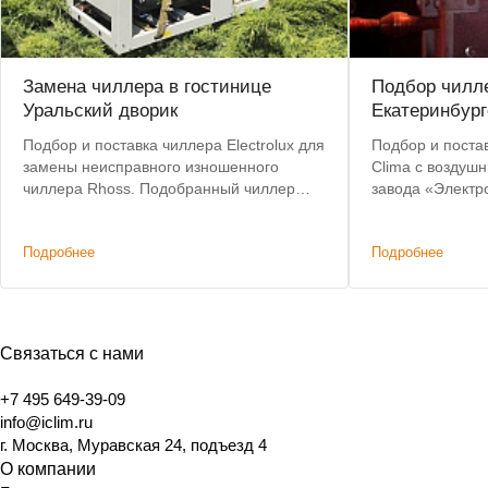
Замена чиллера в гостинице
Подбор чилле
Уральский дворик
Екатеринбург
Подбор и поставка чиллера Electrolux для
Подбор и постав
замены неисправного изношенного
Clima с воздуш
чиллера Rhoss. Подобранный чиллер
завода «Электр
позволил сохранить действующую
критерии: невы
систему коммуникаций и фанкойлов без
складе, коротки
Подробнее
Подробнее
изменений.
Связаться с нами
+7 495 649-39-09
info@iclim.ru
г. Москва, Муравская 24, подъезд 4
О компании