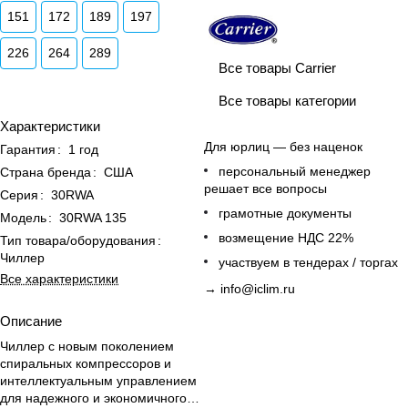
151
172
189
197
226
264
289
Все товары Carrier
Все товары категории
Характеристики
Для юрлиц — без наценок
Гарантия
:
1 год
персональный менеджер
Страна бренда
:
США
решает все вопросы
Серия
:
30RWA
грамотные документы
Модель
:
30RWA 135
возмещение НДС 22%
Тип товара/оборудования
:
Чиллер
участвуем в тендерах / торгах
Все характеристики
→
info@iclim.ru
Описание
Чиллер с новым поколением
спиральных компрессоров и
интеллектуальным управлением
для надежного и экономичного