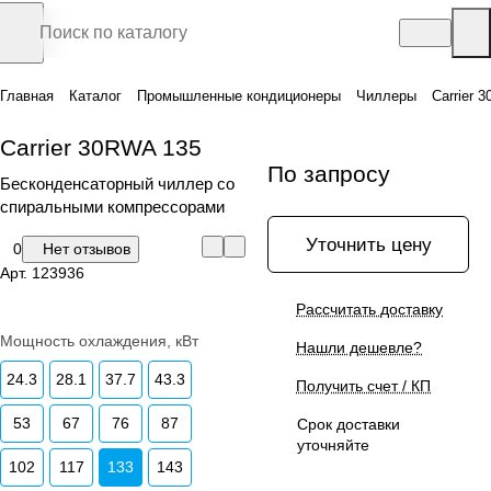
Главная
Каталог
Промышленные кондиционеры
Чиллеры
Carrier 
Carrier 30RWA 135
По запросу
Бесконденсаторный чиллер со
спиральными компрессорами
Уточнить цену
0
Нет отзывов
Арт.
123936
Рассчитать доставку
Мощность охлаждения, кВт
Нашли дешевле?
24.3
28.1
37.7
43.3
Получить счет / КП
53
67
76
87
Срок доставки
уточняйте
102
117
133
143