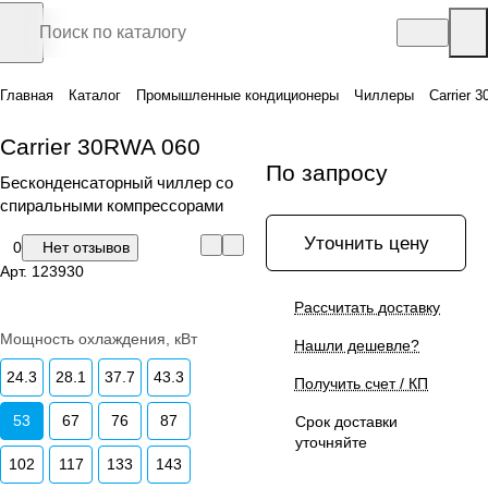
Главная
Каталог
Промышленные кондиционеры
Чиллеры
Carrier 
Carrier 30RWA 060
По запросу
Бесконденсаторный чиллер со
спиральными компрессорами
Уточнить цену
0
Нет отзывов
Арт.
123930
Рассчитать доставку
Мощность охлаждения, кВт
Нашли дешевле?
24.3
28.1
37.7
43.3
Получить счет / КП
53
67
76
87
Срок доставки
уточняйте
102
117
133
143