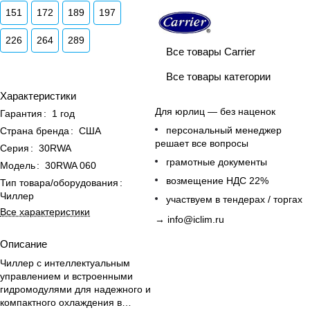
151
172
189
197
226
264
289
Все товары Carrier
Все товары категории
Характеристики
Для юрлиц — без наценок
Гарантия
:
1 год
персональный менеджер
Страна бренда
:
США
решает все вопросы
Серия
:
30RWA
грамотные документы
Модель
:
30RWA 060
возмещение НДС 22%
Тип товара/оборудования
:
Чиллер
участвуем в тендерах / торгах
Все характеристики
→
info@iclim.ru
Описание
Чиллер с интеллектуальным
управлением и встроенными
гидромодулями для надежного и
компактного охлаждения в