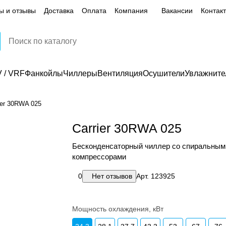
ы и отзывы
Доставка
Оплата
Компания
Вакансии
Контак
 / VRF
Фанкойлы
Чиллеры
Вентиляция
Осушители
Увлажните
ier 30RWA 025
Carrier 30RWA 025
Бесконденсаторный чиллер со спиральным
компрессорами
0
Нет отзывов
Арт.
123925
Мощность охлаждения, кВт