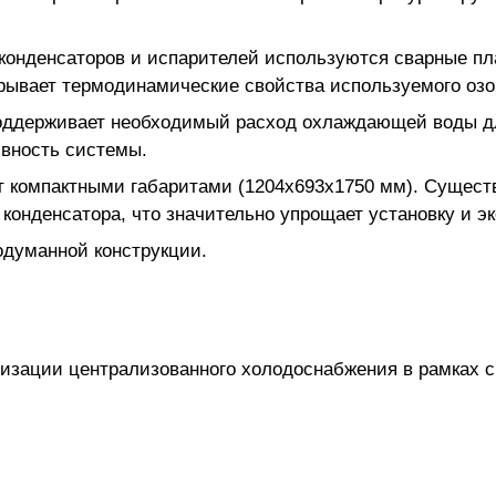
 конденсаторов и испарителей используются сварные п
крывает термодинамические свойства используемого озо
оддерживает необходимый расход охлаждающей воды д
вность системы.
т компактными габаритами (1204х693х1750 мм). Существ
онденсатора, что значительно упрощает установку и эк
одуманной конструкции.
низации централизованного холодоснабжения в рамках 