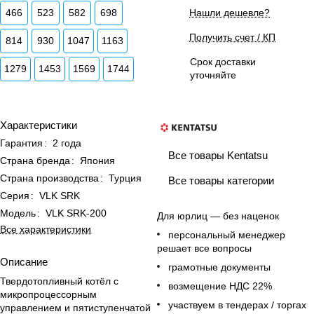
466
523
582
698
Нашли дешевле?
Получить счет / КП
814
930
1047
1163
Срок доставки
1279
1453
1569
1744
уточняйте
Характеристики
Гарантия
:
2 года
Все товары Kentatsu
Страна бренда
:
Япония
Страна производства
:
Турция
Все товары категории
Серия
:
VLK SRK
Модель
:
VLK SRK-200
Для юрлиц — без наценок
Все характеристики
персональный менеджер
решает все вопросы
Описание
грамотные документы
Твердотопливный котёл с
возмещение НДС 22%
микропроцессорным
участвуем в тендерах / торгах
управлением и пятиступенчатой