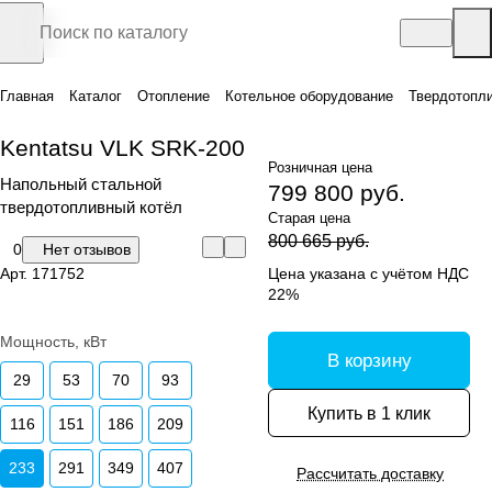
Главная
Каталог
Отопление
Котельное оборудование
Твердотопл
Kentatsu VLK SRK-200
Розничная цена
Напольный стальной
799 800 руб.
твердотопливный котёл
Старая цена
800 665 руб.
0
Нет отзывов
Арт.
171752
Цена указана с учётом НДС
22%
Мощность, кВт
В корзину
29
53
70
93
Купить в 1 клик
116
151
186
209
233
291
349
407
Рассчитать доставку