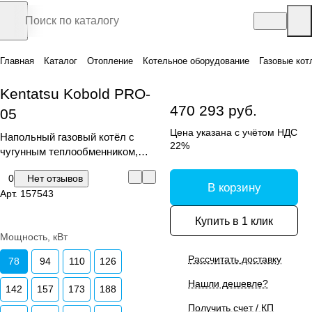
Главная
Каталог
Отопление
Котельное оборудование
Газовые кот
Kentatsu Kobold PRO-
470 293 руб.
05
Цена указана с учётом НДС
Напольный газовый котёл с
22%
чугунным теплообменником,
одноступенчатая горелка
0
Нет отзывов
В корзину
Арт.
157543
Купить в 1 клик
Мощность, кВт
Рассчитать доставку
78
94
110
126
Нашли дешевле?
142
157
173
188
Получить счет / КП