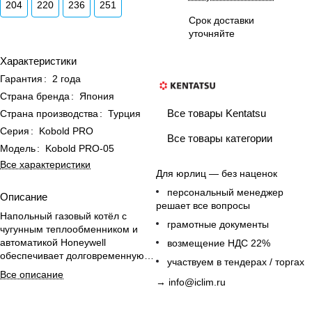
204
220
236
251
Срок доставки
уточняйте
Характеристики
Гарантия
:
2 года
Страна бренда
:
Япония
Все товары Kentatsu
Страна производства
:
Турция
Серия
:
Kobold PRO
Все товары категории
Модель
:
Kobold PRO-05
Все характеристики
Для юрлиц — без наценок
персональный менеджер
Описание
решает все вопросы
Напольный газовый котёл с
грамотные документы
чугунным теплообменником и
автоматикой Honeywell
возмещение НДС 22%
обеспечивает долговременную
участвуем в тендерах / торгах
стабильную работу и простой
Все описание
контроль в нагрузках до 780 м².
→
info@iclim.ru