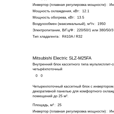
Инвертор (плавная регулировка мощности)
:
Ин
Мощность охлаждения, кВт
:
12.1
Мощность обогрева, кВт
:
13.5
Воздухообмен (максимальный), м³/ч
:
1950
Электропитание, В/Гц/Ф
:
220/50/1 или 380/50/3
Тип хладагента
:
R410A / R32
Mitsubishi Electric SLZ-M25FA
Внутренний блок кассетного типа мультисплит-
четырёхпоточный
0
0
Четырехпоточный кассетный блок с инвертором,
декоративной панелью для комфортного охлаж
помещений до 25 м².
Площадь, м²
:
25
Инвертор (плавная регулировка мощности)
:
Ин