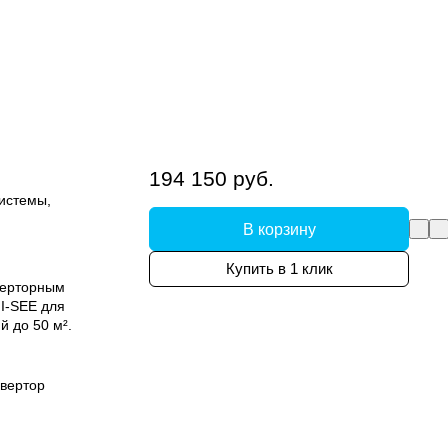
194 150 руб.
системы,
В корзину
Купить в 1 клик
верторным
I-SEE для
 до 50 м².
вертор