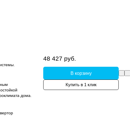
48 427 руб.
системы.
В корзину
вным
Купить в 1 клик
остойкой
роклимата дома.
вертор