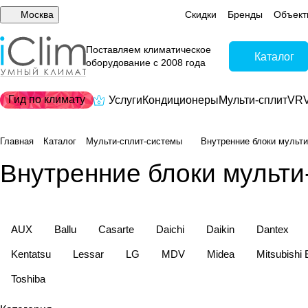
Москва
Скидки
Бренды
Объект
Поставляем климатическое
Каталог
оборудование с 2008 года
Гид по климату
Услуги
Кондиционеры
Мульти-сплит
VRV
Главная
Каталог
Мульти-сплит-системы
Внутренние блоки мульти
Внутренние блоки мульти
AUX
Ballu
Casarte
Daichi
Daikin
Dantex
Kentatsu
Lessar
LG
MDV
Midea
Mitsubishi 
Toshiba