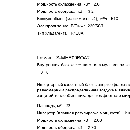
Мощность охлаждения, кВт
:
2.6
Мощность обогрева, кВт
:
3.2
Воздухообмен (максимальный), м³/ч
:
510
Электропитание, В/Гц/Ф
:
220/50/1
Тип хладагента
:
R410A
Lessar LS-MHE09BOA2
Внутренний блок кассетного типа мультисплит-
0
0
Инверторный кассетный блок с энергоэффекти
равномерным распределением воздуха и влажн
защитой теплообменника для комфортного мик
Площадь, м²
:
22
Инвертор (плавная регулировка мощности)
:
Ин
Мощность охлаждения, кВт
:
2.63
Мощность обогрева, кВт
:
2.93