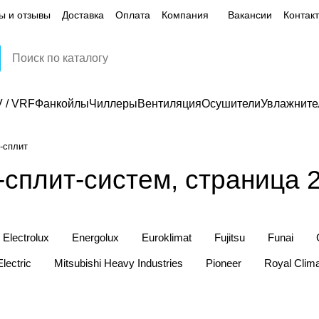
ы и отзывы
Доставка
Оплата
Компания
Вакансии
Контак
 / VRF
Фанкойлы
Чиллеры
Вентиляция
Осушители
Увлажните
-сплит
-сплит-систем, страница 
Electrolux
Energolux
Euroklimat
Fujitsu
Funai
Electric
Mitsubishi Heavy Industries
Pioneer
Royal Clim