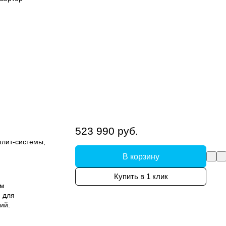
523 990 руб.
плит-системы,
В корзину
Купить в 1 клик
ым
 для
ий.