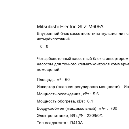
Mitsubishi Electric SLZ-M60FA
Внутренний блок кассетного типа мультисплит-
четырёхпоточный
0
0
Четырёхпоточный кассетный блок с инверторо
насосом для точного климат-контроля коммерч
помещений.
Площадь, м²
:
60
Инвертор (плавная регулировка мощности)
:
Ин
Мощность охлаждения, кВт
:
5.6
Мощность обогрева, кВт
:
6.4
Воздухообмен (максимальный), м³/ч
:
780
Электропитание, В/Гц/Ф
:
220/50/1
Тип хладагента
:
R410A