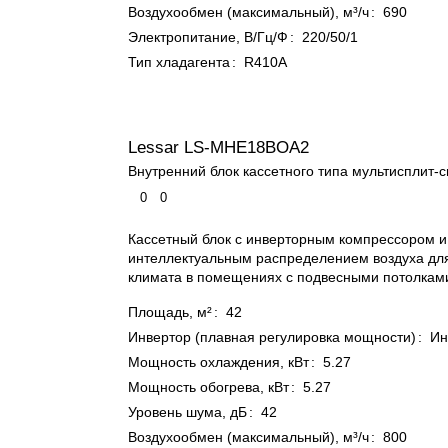
Воздухообмен (максимальный), м³/ч
:
690
Электропитание, В/Гц/Ф
:
220/50/1
Тип хладагента
:
R410A
Lessar LS-MHE18BOA2
Внутренний блок кассетного типа мультисплит-
0
0
Кассетный блок с инверторным компрессором и
интеллектуальным распределением воздуха дл
климата в помещениях с подвесными потолкам
Площадь, м²
:
42
Инвертор (плавная регулировка мощности)
:
Ин
Мощность охлаждения, кВт
:
5.27
Мощность обогрева, кВт
:
5.27
Уровень шума, дБ
:
42
Воздухообмен (максимальный), м³/ч
:
800