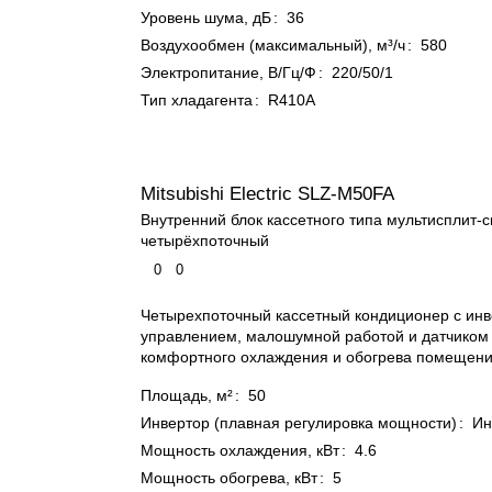
Уровень шума, дБ
:
36
Воздухообмен (максимальный), м³/ч
:
580
Электропитание, В/Гц/Ф
:
220/50/1
Тип хладагента
:
R410A
Mitsubishi Electric SLZ-M50FA
Внутренний блок кассетного типа мультисплит-
четырёхпоточный
0
0
Четырехпоточный кассетный кондиционер с ин
управлением, малошумной работой и датчиком 
комфортного охлаждения и обогрева помещений
Площадь, м²
:
50
Инвертор (плавная регулировка мощности)
:
Ин
Мощность охлаждения, кВт
:
4.6
Мощность обогрева, кВт
:
5