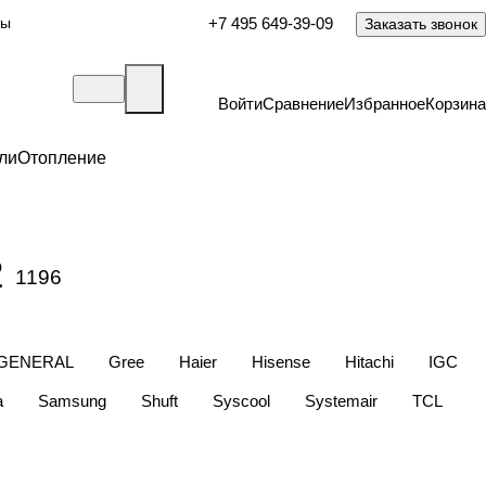
ты
+7 495 649-39-09
Заказать звонок
Войти
Сравнение
Избранное
Корзина
ли
Отопление
2
1196
GENERAL
Gree
Haier
Hisense
Hitachi
IGC
a
Samsung
Shuft
Syscool
Systemair
TCL