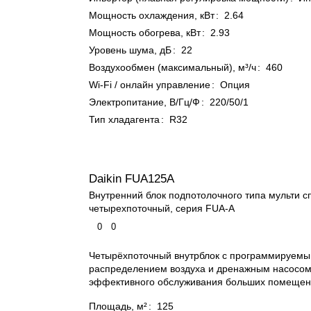
Мощность охлаждения, кВт
:
2.64
Мощность обогрева, кВт
:
2.93
Уровень шума, дБ
:
22
Воздухообмен (максимальный), м³/ч
:
460
Wi-Fi / онлайн управление
:
Опция
Электропитание, В/Гц/Ф
:
220/50/1
Тип хладагента
:
R32
Daikin FUA125A
Внутренний блок подпотолочного типа мульти с
четырехпоточный, серия FUA-A
0
0
Четырёхпоточный внутрблок с программируем
распределением воздуха и дренажным насосом
эффективного обслуживания больших помещен
Площадь, м²
:
125