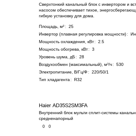
Сверхтонкий канальный блок с инвертором и в
насосом обеспечивает тихое, энергосберегающ
гибкую установку для дома.
Площадь, м²
:
25
Инвертор (плавная регулировка мощности)
:
Ин
Мощность охлаждения, кВт
:
2.5
Мощность обогрева, кВт
:
3
Уровень шума, дБ
:
28
Воздухообмен (максимальный), м³/ч
:
530
Электропитание, В/Гц/Ф
:
220/50/1
Тип хладагента
:
R32
Haier AD35S2SM3FA
Внутренний блок мульти сплит-системы канальн
средненапорный
0
0