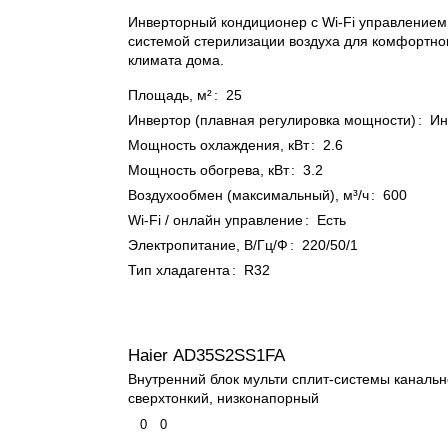
Инверторный кондиционер с Wi-Fi управлением
системой стерилизации воздуха для комфортног
климата дома.
Площадь, м²
:
25
Инвертор (плавная регулировка мощности)
:
Ин
Мощность охлаждения, кВт
:
2.6
Мощность обогрева, кВт
:
3.2
Воздухообмен (максимальный), м³/ч
:
600
Wi-Fi / онлайн управление
:
Есть
Электропитание, В/Гц/Ф
:
220/50/1
Тип хладагента
:
R32
Haier AD35S2SS1FA
Внутренний блок мульти сплит-системы канальн
сверхтонкий, низконапорный
0
0