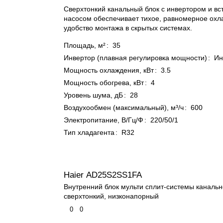
Сверхтонкий канальный блок с инвертором и в
насосом обеспечивает тихое, равномерное охл
удобство монтажа в скрытых системах.
Площадь, м²
:
35
Инвертор (плавная регулировка мощности)
:
Ин
Мощность охлаждения, кВт
:
3.5
Мощность обогрева, кВт
:
4
Уровень шума, дБ
:
28
Воздухообмен (максимальный), м³/ч
:
600
Электропитание, В/Гц/Ф
:
220/50/1
Тип хладагента
:
R32
Haier AD25S2SS1FA
Внутренний блок мульти сплит-системы канальн
сверхтонкий, низконапорный
0
0