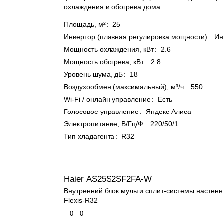
охлаждения и обогрева дома.
Площадь, м²
:
25
Инвертор (плавная регулировка мощности)
:
Ин
Мощность охлаждения, кВт
:
2.6
Мощность обогрева, кВт
:
2.8
Уровень шума, дБ
:
18
Воздухообмен (максимальный), м³/ч
:
550
Wi-Fi / онлайн управление
:
Есть
Голосовое управление
:
Яндекс Алиса
Электропитание, В/Гц/Ф
:
220/50/1
Тип хладагента
:
R32
Haier AS25S2SF2FA-W
Внутренний блок мульти сплит-системы настенн
Flexis-R32
0
0