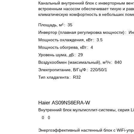
Канальный внутренний блок с инверторным вен
встроенным насосом обеспечивает тихую и ра
климатическую комфортность в небольших пом
Площадь, м²
:
35
Инвертор (плавная регулировка мощности)
:
Ин
Мощность охлаждения, кВт
:
3.5
Мощность обогрева, кВт
:
4
Уровень шума, дБ
:
29
Воздухообмен (максимальный), м³/ч
:
840
Электропитание, В/Гц/Ф
:
220/50/1
Тип хладагента
:
R32
Haier AS09NS6ERA-W
Внутренний блок мультисплит-системы, серия Li
0
0
Энергоэффективный настенный блок с WiFi-уп