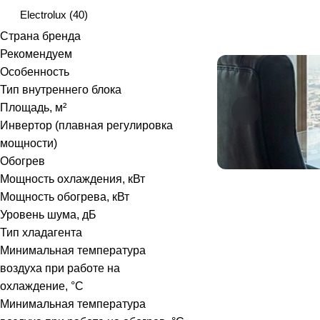
Electrolux
(
40
)
Страна бренда
Energolux
(
56
)
Рекомендуем
Euroklimat
(
11
)
Особенность
Тип внутреннего блока
Fujitsu
(
16
)
Площадь, м²
Funai
(
38
)
Инвертор (плавная регулировка
мощности)
GENERAL
(
75
)
Обогрев
Gree
(
74
)
Мощность охлаждения, кВт
Мощность обогрева, кВт
Haier
(
115
)
Уровень шума, дБ
Hisense
(
80
)
Тип хладагента
Минимальная температура
Hitachi
(
6
)
воздуха при работе на
IGC
(
19
)
охлаждение, °C
Минимальная температура
Kentatsu
(
35
)