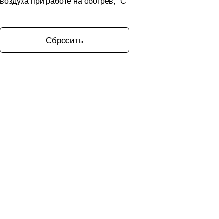
воздуха при работе на обогрев, °C
Lessar
(
15
)
LG
(
37
)
Сбросить
MDV
(
74
)
Midea
(
44
)
Mitsubishi Electric
(
85
)
Mitsubishi Heavy Industries
(
40
)
Pioneer
(
21
)
Royal Clima
(
27
)
Samsung
(
19
)
Shuft
(
8
)
Syscool
(
11
)
Systemair
(
5
)