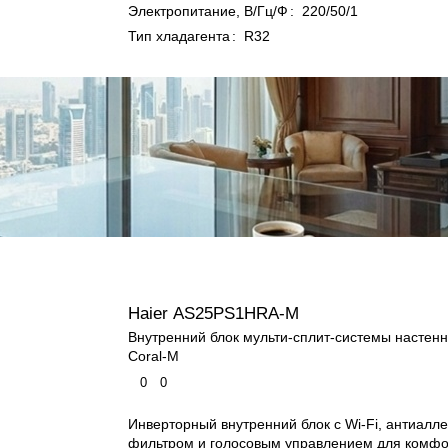
Электропитание, В/Гц/Ф
:
220/50/1
Тип хладагента
:
R32
Haier AS25PS1HRA-M
Внутренний блок мульти-сплит-системы настенн
Coral-M
0
0
Инверторный внутренний блок с Wi-Fi, антиалл
фильтром и голосовым управлением для комфо