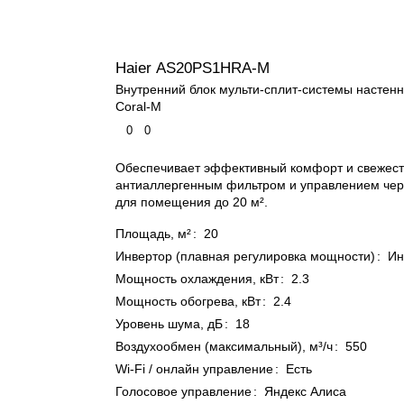
Haier AS20PS1HRA-M
Внутренний блок мульти-сплит-системы настенн
Coral-M
0
0
Обеспечивает эффективный комфорт и свежесть
антиаллергенным фильтром и управлением чере
для помещения до 20 м².
Площадь, м²
:
20
Инвертор (плавная регулировка мощности)
:
Ин
Мощность охлаждения, кВт
:
2.3
Мощность обогрева, кВт
:
2.4
Уровень шума, дБ
:
18
Воздухообмен (максимальный), м³/ч
:
550
Wi-Fi / онлайн управление
:
Есть
Голосовое управление
:
Яндекс Алиса