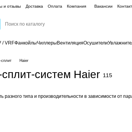
ы и отзывы
Доставка
Оплата
Компания
Вакансии
Контак
 / VRF
Фанкойлы
Чиллеры
Вентиляция
Осушители
Увлажните
-сплит
Haier
-сплит-систем Haier
115
ь разного типа и производительности в зависимости от па