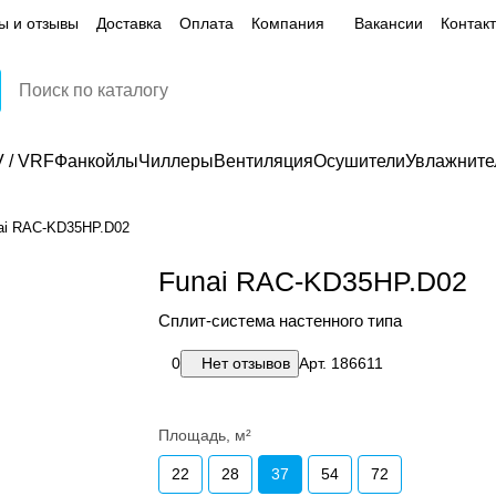
ы и отзывы
Доставка
Оплата
Компания
Вакансии
Контак
 / VRF
Фанкойлы
Чиллеры
Вентиляция
Осушители
Увлажните
ai RAC-KD35HP.D02
Funai RAC-KD35HP.D02
Сплит-система настенного типа
0
Нет отзывов
Арт.
186611
Площадь, м²
22
28
37
54
72