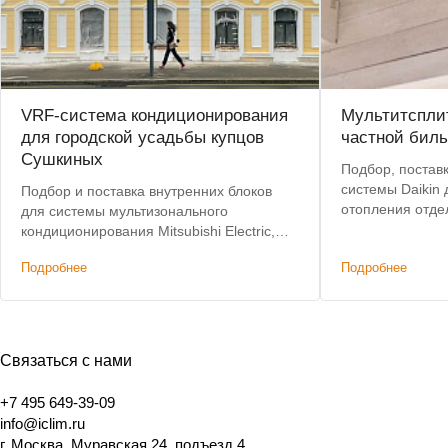
VRF-система кондиционирования
Мультитспли
для городской усадьбы купцов
частной бил
Сушкиных
Подбор, постав
системы Daikin
Подбор и поставка внутренних блоков
отопления отде
для системы мультизонального
комнаты.
кондиционирования Mitsubishi Electric,
созданной на этапе реставрационных
Подробнее
Подробнее
работ в главном доме усадьбы.
Связаться с нами
+7 495 649-39-09
info@iclim.ru
г. Москва, Муравская 24, подъезд 4