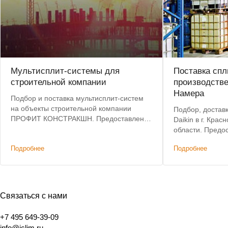
Мультисплит-системы для
Поставка спл
строительной компании
производств
Намера
Подбор и поставка мультисплит-систем
на объекты строительной компании
Подбор, достав
ПРОФИТ КОНСТРАКШН. Предоставлена
Daikin в г. Кра
инженерная поддержка и оптовые цены
области.
на оборудование.
Подробнее
Подробнее
Связаться с нами
+7 495 649-39-09
info@iclim.ru