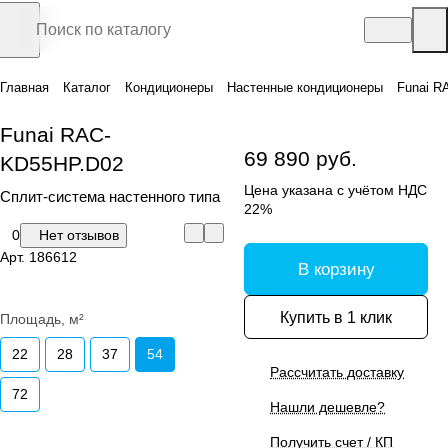
Главная
Каталог
Кондиционеры
Настенные кондиционеры
Funai R
Funai RAC-
69 890 руб.
KD55HP.D02
Цена указана с учётом НДС
Сплит-система настенного типа
22%
0
Нет отзывов
Арт.
186612
В корзину
Купить в 1 клик
Площадь, м²
22
28
37
54
Рассчитать доставку
72
Нашли дешевле?
Получить счет / КП