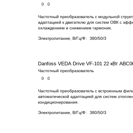
0
0
Частотный преобразователь с модульной структ
адаптацией к двигателю для систем ОВК с эф
охлаждением и снижением гармоник.
Электропитание, В/Гц/Ф
:
380/50/3
Danfoss VEDA Drive VF-101 22 кВт ABС0
Частотный преобразователь
0
0
Частотный преобразователь с встроенным фил
автоматической адаптацией для систем отоплен
кондиционирования.
Электропитание, В/Гц/Ф
:
380/50/3