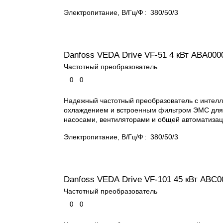
Электропитание, В/Гц/Ф
:
380/50/3
Danfoss VEDA Drive VF-51 4 кВт ABA000
Частотный преобразователь
0
0
Надежный частотный преобразователь с интел
охлаждением и встроенным фильтром ЭМС для
насосами, вентиляторами и общей автоматизац
Электропитание, В/Гц/Ф
:
380/50/3
Danfoss VEDA Drive VF-101 45 кВт ABС0
Частотный преобразователь
0
0