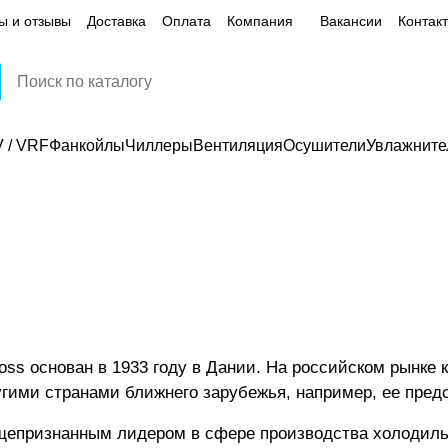
ы и отзывы
Доставка
Оплата
Компания
Вакансии
Контак
 / VRF
Фанкойлы
Чиллеры
Вентиляция
Осушители
Увлажните
ss основан в 1933 году в Дании. На российском рынке 
угими странами ближнего зарубежья, например, ее пред
бщепризнанным лидером в сфере производства холодиль