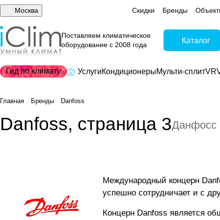
Москва
Скидки
Бренды
Объект
Поставляем климатическое
Каталог
оборудование с 2008 года
Гид по климату
Услуги
Кондиционеры
Мульти-сплит
VRV
Главная
Бренды
Danfoss
Danfoss, страница 3
Данфосс
Международный концерн Danfo
успешно сотрудничает и с др
Концерн Danfoss является о