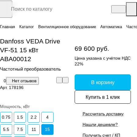
Главная
Каталог
Вентиляционное оборудование
Автоматика
Часто
Danfoss VEDA Drive
69 600 руб.
VF-51 15 кВт
ABA00012
Цена указана с учётом НДС
22%
Частотный преобразователь
0
Нет отзывов
В корзину
Арт.
178196
Купить в 1 клик
Мощность, кВт
Рассчитать доставку
0.75
1.5
2.2
4
Нашли дешевле?
5.5
7.5
11
15
Получить счет / КП