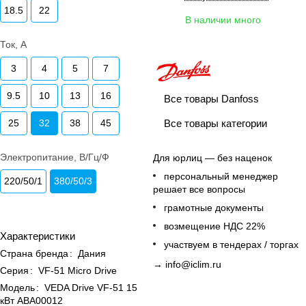
18.5
22
В наличии много
Ток, А
3
4
5
7
9.5
10
13
16
Все товары Danfoss
Все товары категории
25
32
38
45
Электропитание, В/Гц/Ф
Для юрлиц — без наценок
персональный менеджер
220/50/1
380/50/3
решает все вопросы
грамотные документы
возмещение НДС 22%
Характеристики
участвуем в тендерах / торгах
Страна бренда
:
Дания
→
info@iclim.ru
Серия
:
VF-51 Micro Drive
Модель
:
VEDA Drive VF-51 15
кВт ABA00012