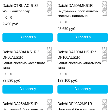
Daichi CTRL-AC-S-32
Daichi DA50AMKS1R
Wi-Fi контроллер
Внутренний блок мульти-
системы напольно-
0
0
потолочного типа
0
0
2 490 руб.
43 690 руб.
В корзину
В корзину
Daichi DA50ALKS1R /
Daichi DA100ALHS1R /
DF50ALS1R
DF100ALS1R
Сплит-система кассетного
Сплит-система канального
типа
типа
0
0
0
0
89 530 руб.
199 100 руб.
В корзину
В корзину
Daichi DA25AMKS1R
Daichi DF40A2MS1R
Внутренний блок мульти-
Наружный блок мульти-