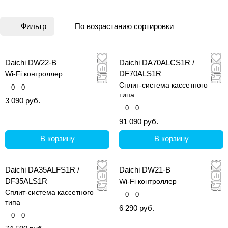
образцы климатического оборудования с
современными технологическими и
Фильтр
По возрастанию сортировки
конструктивными характеристиками.
Производится продукция на заводах ведущих
мировых производителей с
Daichi DW22-B
Daichi DA70ALCS1R /
автоматизированными линиями. В конструкции
DF70ALS1R
Wi-Fi контроллер
используются высокотехнологичные компоненты
Сплит-система кассетного
0
0
и узлы.
типа
3 090 руб.
0
0
Отличительная особенность кондиционеров
91 090 руб.
Daichi — производительные DC-инверторные
компрессоры, обладающие высокой надежностью
В корзину
В корзину
и эффективностью.
Daichi DA35ALFS1R /
Daichi DW21-B
DF35ALS1R
Wi-Fi контроллер
Сплит-система кассетного
0
0
типа
6 290 руб.
0
0