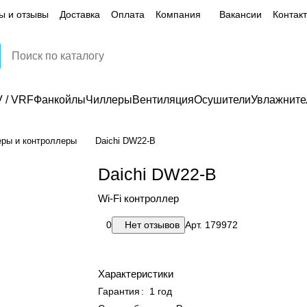
ы и отзывы
Доставка
Оплата
Компания
Вакансии
Контак
 / VRF
Фанкойлы
Чиллеры
Вентиляция
Осушители
Увлажните
еры и контроллеры
Daichi DW22-B
Daichi DW22-B
Wi-Fi контроллер
0
Нет отзывов
Арт.
179972
Характеристики
Гарантия
:
1 год