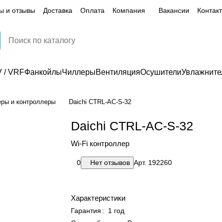
ы и отзывы
Доставка
Оплата
Компания
Вакансии
Контак
 / VRF
Фанкойлы
Чиллеры
Вентиляция
Осушители
Увлажните
еры и контроллеры
Daichi CTRL-AC-S-32
Daichi CTRL-AC-S-32
Wi-Fi контроллер
0
Нет отзывов
Арт.
192260
Характеристики
Гарантия
:
1 год