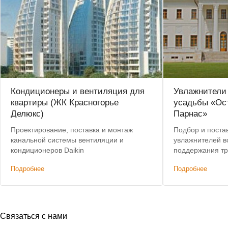
Кондиционеры и вентиляция для
Увлажнители 
квартиры (ЖК Красногорье
усадьбы «Ос
Делюкс)
Парнас»
Проектирование, поставка и монтаж
Подбор и поста
канальной системы вентиляции и
увлажнителей в
кондиционеров Daikin
поддержания тр
влажности в п
Подробнее
Подробнее
государственно
скидка на обор
Связаться с нами