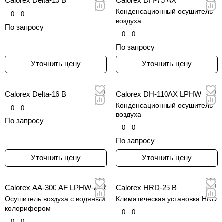
Calorex Delta-10 B
Calorex DH-75 AX
Конденсационный осушитель
0
0
воздуха
По запросу
0
0
По запросу
Уточнить цену
Уточнить цену
Calorex Delta-16 B
Calorex DH-110AX LPHW
Конденсационный осушитель
0
0
воздуха
По запросу
0
0
По запросу
Уточнить цену
Уточнить цену
Calorex AA-300 AF LPHW-AIR
Calorex HRD-25 B
Осушитель воздуха с водяным
Климатическая установка HRD
колорифером
0
0
0
0