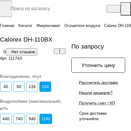
Главная
Каталог
Микроклимат
Осушители воздуха
Calorex DH-11
Calorex DH-110BX
По запросу
0
Нет отзывов
Арт.
111743
Уточнить цену
Влагоудаление, л/сут
Рассчитать доставку
45
60
134
154
Нашли дешевле?
Воздухообмен (максимальный),
Получить счет / КП
м³/ч
Срок доставки
440
740
940
1180
уточняйте