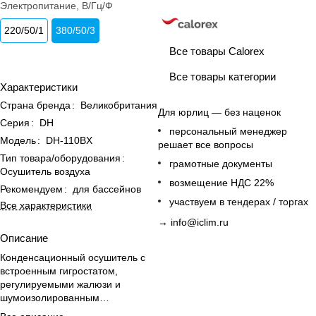
Электропитание, В/Гц/Ф
220/50/1
380/50/3
Все товары Calorex
Все товары категории
Характеристики
Страна бренда
:
Великобритания
Для юрлиц — без наценок
Серия
:
DH
персональный менеджер
Модель
:
DH-110BX
решает все вопросы
Тип товара/оборудования
:
грамотные документы
Осушитель воздуха
возмещение НДС 22%
Рекомендуем
:
для бассейнов
участвуем в тендерах / торгах
Все характеристики
→
info@iclim.ru
Описание
Конденсационный осушитель с
встроенным гигростатом,
регулируемыми жалюзи и
шумоизолированным
коррозионностойким корпусом