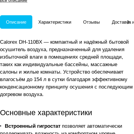
Все описание
для бассейнов и влажных
помещений.
Описание
Характеристики
Отзывы
Доставка 
Calorex DH-110BX — компактный и надёжный бытовой
осушитель воздуха, предназначенный для удаления
избыточной влаги в помещениях средней площади,
таких как индивидуальные бассейны, массажные
салоны и жилые комнаты. Устройство обеспечивает
влагосъём до 154 л в сутки благодаря эффективному
конденсационному принципу осушения с последующим
догревом воздуха.
Основные характеристики
Встроенный гигростат
позволяет автоматически
поддерживать влажность на комфортном уровне,