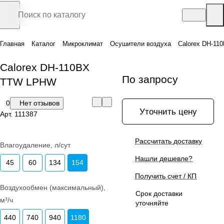
Главная
Каталог
Микроклимат
Осушители воздуха
Calorex DH-1
Calorex DH-110BX
По запросу
TTW LPHW
0
Нет отзывов
Уточнить цену
Арт.
111387
Рассчитать доставку
Влагоудаление, л/сут
Нашли дешевле?
45
60
134
154
Получить счет / КП
Воздухообмен (максимальный),
Срок доставки
м³/ч
уточняйте
440
740
940
1180