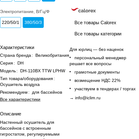
Электропитание, В/Гц/Ф
Все товары Calorex
220/50/1
380/50/3
Все товары категории
Характеристики
Для юрлиц — без наценок
Страна бренда
:
Великобритания
персональный менеджер
Серия
:
DH
решает все вопросы
Модель
:
DH-110BX TTW LPHW
грамотные документы
Тип товара/оборудования
:
возмещение НДС 22%
Осушитель воздуха
участвуем в тендерах / торгах
Рекомендуем
:
для бассейнов
→
info@iclim.ru
Все характеристики
Описание
Настенный осушитель для
бассейнов с встроенным
гигростатом, регулируемыми