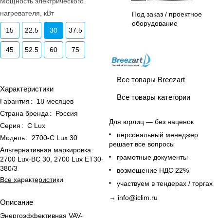
Мощность электрического
нагревателя, кВт
Под заказ / проектное
оборудование
15
22.5
30
37.5
45
52.5
60
75
Все товары Breezart
Характеристики
Все товары категории
Гарантия
:
18 месяцев
Страна бренда
:
Россия
Для юрлиц — без наценок
Серия
:
С Lux
персональный менеджер
Модель
:
2700-C Lux 30
решает все вопросы
Альтернативная маркировка
:
грамотные документы
2700 Lux-BC 30, 2700 Lux ET30-
380/3
возмещение НДС 22%
Все характеристики
участвуем в тендерах / торгах
→
info@iclim.ru
Описание
Энергоэффективная VAV-