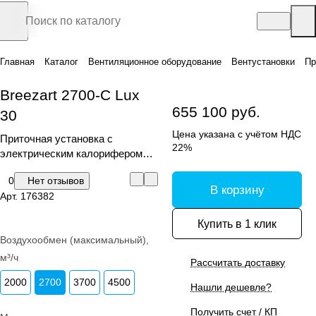
Главная
Каталог
Вентиляционное оборудование
Вентустановки
Пр
Breezart 2700-C Lux
655 100 руб.
30
Цена указана с учётом НДС
Приточная установка с
22%
электрическим калорифером
(С)
0
Нет отзывов
В корзину
Арт.
176382
Купить в 1 клик
Воздухообмен (максимальный),
м³/ч
Рассчитать доставку
2000
2700
3700
4500
Нашли дешевле?
Получить счет / КП