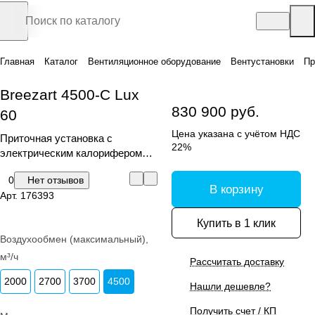
Главная
Каталог
Вентиляционное оборудование
Вентустановки
Пр
Breezart 4500-C Lux
830 900 руб.
60
Цена указана с учётом НДС
Приточная установка с
22%
электрическим калорифером
(С)
0
Нет отзывов
В корзину
Арт.
176393
Купить в 1 клик
Воздухообмен (максимальный),
м³/ч
Рассчитать доставку
2000
2700
3700
4500
Нашли дешевле?
Получить счет / КП