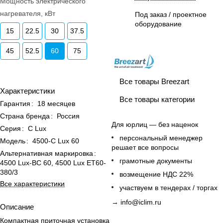
Мощность электрического
нагревателя, кВт
Под заказ / проектное
оборудование
15
22.5
30
37.5
45
52.5
60
75
Все товары Breezart
Характеристики
Все товары категории
Гарантия
:
18 месяцев
Страна бренда
:
Россия
Для юрлиц — без наценок
Серия
:
С Lux
персональный менеджер
Модель
:
4500-C Lux 60
решает все вопросы
Альтернативная маркировка
:
грамотные документы
4500 Lux-BC 60, 4500 Lux ET60-
380/3
возмещение НДС 22%
Все характеристики
участвуем в тендерах / торгах
→
info@iclim.ru
Описание
Компактная приточная установка