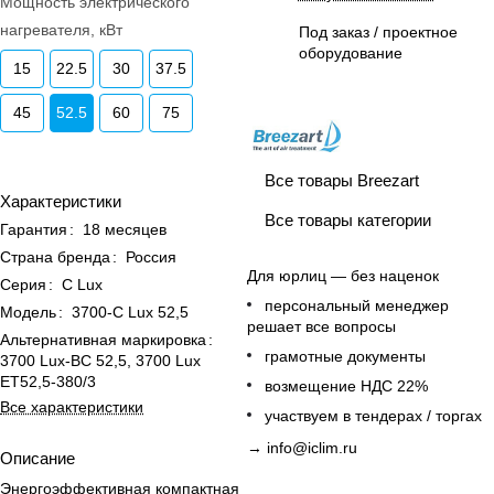
Мощность электрического
нагревателя, кВт
Под заказ / проектное
оборудование
15
22.5
30
37.5
45
52.5
60
75
Все товары Breezart
Характеристики
Все товары категории
Гарантия
:
18 месяцев
Страна бренда
:
Россия
Для юрлиц — без наценок
Серия
:
С Lux
персональный менеджер
Модель
:
3700-C Lux 52,5
решает все вопросы
Альтернативная маркировка
:
грамотные документы
3700 Lux-BC 52,5, 3700 Lux
ET52,5-380/3
возмещение НДС 22%
Все характеристики
участвуем в тендерах / торгах
→
info@iclim.ru
Описание
Энергоэффективная компактная