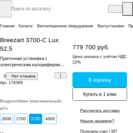
Главная
Каталог
Вентиляционное оборудование
Вентустановки
Пр
Breezart 3700-C Lux
779 700 руб.
52,5
Цена указана с учётом НДС
Приточная установка с
22%
электрическим калорифером
(С)
0
Нет отзывов
В корзину
Арт.
176389
Купить в 1 клик
Воздухообмен (максимальный),
м³/ч
Рассчитать доставку
2000
2700
3700
4500
Нашли дешевле?
Получить счет / КП