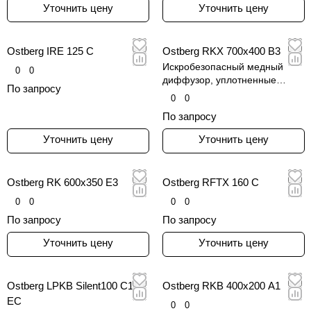
Уточнить цену
Уточнить цену
Ostberg IRE 125 C
Ostberg RKX 700x400 B3
Искробезопасный медный
0
0
диффузор, уплотненные
По запросу
подшипники и откидная
0
0
пластина для долговечной
По запросу
работы во взрывоопасных
зонах.
Уточнить цену
Уточнить цену
Ostberg RK 600x350 E3
Ostberg RFTX 160 C
0
0
0
0
По запросу
По запросу
Уточнить цену
Уточнить цену
Ostberg LPKB Silent100 C1
Ostberg RKB 400x200 A1
EC
0
0