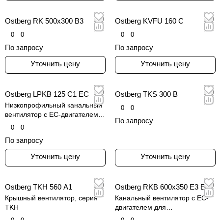
Ostberg RK 500x300 B3
Ostberg KVFU 160 C
0
0
0
0
По запросу
По запросу
Уточнить цену
Уточнить цену
Ostberg LPKB 125 C1 EC
Ostberg TKS 300 B
Низкопрофильный канальный
0
0
вентилятор с EC-двигателем
По запросу
для круглых воздуховодов,
0
0
серия LPKB
По запросу
Уточнить цену
Уточнить цену
Ostberg TKH 560 A1
Ostberg RKB 600x350 E3 EC
Крышный вентилятор, серия
Канальный вентилятор с EC-
TKH
двигателем для
прямоугольных воздуховодов,