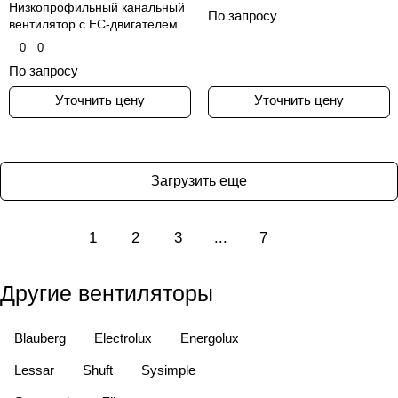
Низкопрофильный канальный
По запросу
вентилятор с EC-двигателем в
изолированном корпусе для
0
0
круглых воздуховодов, серия
По запросу
LPKB Silent
Уточнить цену
Уточнить цену
Загрузить еще
1
2
3
...
7
Другие вентиляторы
Blauberg
Electrolux
Energolux
Lessar
Shuft
Sysimple