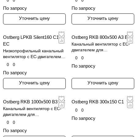
0
0
0
0
серия RKB
По запросу
По запросу
Уточнить цену
Уточнить цену
Ostberg LPKB Silent160 C1
Ostberg RKB 800x500 A3 EC
EC
Канальный вентилятор с EC-
двигателем для
Низкопрофильный канальный
прямоугольных воздуховодов,
вентилятор с EC-двигателем в
0
0
серия RKB
изолированном корпусе для
0
0
По запросу
круглых воздуховодов, серия
По запросу
LPKB Silent
Уточнить цену
Уточнить цену
Ostberg RKB 1000x500 B3 EC
Ostberg RKB 300x150 C1
Канальный вентилятор с EC-
0
0
двигателем для
По запросу
прямоугольных воздуховодов,
0
0
серия RKB
По запросу