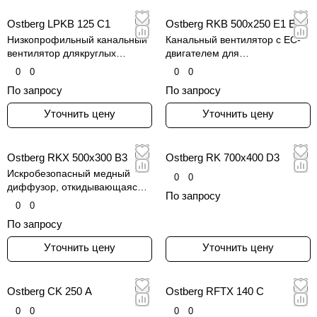
Ostberg LPKB 125 C1
Ostberg RKB 500x250 E1 EC
Низкопрофильный канальный
Канальный вентилятор с EC-
вентилятор длякруглых
двигателем для
воздуховодов, серия LPKB
прямоугольных воздуховодов,
0
0
0
0
серия RKB
По запросу
По запросу
Уточнить цену
Уточнить цену
Ostberg RKX 500x300 B3
Ostberg RK 700x400 D3
Искробезопасный медный
0
0
диффузор, откидывающаяся
По запросу
плата для быстрого
0
0
обслуживания и
По запросу
пятиступенчатое
регулирование скорости.
Уточнить цену
Уточнить цену
Ostberg CK 250 A
Ostberg RFTX 140 C
0
0
0
0