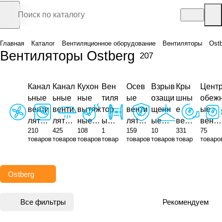
Главная
Каталог
Вентиляционное оборудование
Вентиляторы
Ost
Вентиляторы Ostberg
207
Канал
Канал
Кухон
Вен
Осев
Взрыв
Кры
Цент
ьные
ьные
ные
тиля
ые
озащи
шны
обеж
венти
венти
вытяж
тор
венти
щенн
е
ые
лятор
лятор
ные
ы
лятор
ые
вент
венти
210
425
108
1
159
10
331
75
ы для
ы для
венти
дым
ы
венти
илят
лятор
товаров
товаров
товаров
товар
товаров
товаров
товар
товаро
кругл
прямо
лятор
оуда
лятор
оры
ы
ых
уголь
ы
лен
ы
канал
ных
ия
Ostberg
ов
канал
ов
Все фильтры
Рекомендуем