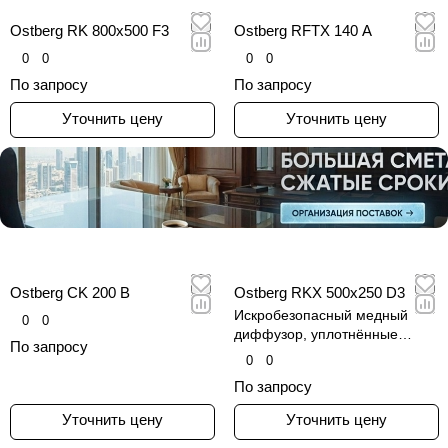
Ostberg RK 800x500 F3
Ostberg RFTX 140 A
0
0
0
0
По запросу
По запросу
Уточнить цену
Уточнить цену
Ostberg CK 200 B
Ostberg RKX 500x250 D3
Искробезопасный медный
0
0
диффузор, уплотнённые
По запросу
подшипники, откидывающаяся
0
0
панель — сервисность и
По запросу
соответствие EEx e IIB+H2 T3.
Уточнить цену
Уточнить цену