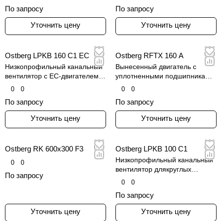
По запросу
По запросу
Уточнить цену
Уточнить цену
Ostberg LPKB 160 C1 EC
Ostberg RFTX 160 A
Низкопрофильный канальный
Вынесенный двигатель с
вентилятор с EC-двигателем
уплотненными подшипниками
для круглых воздуховодов,
и медный искробезопасный
0
0
0
0
серия LPKB
диффузор.
По запросу
По запросу
Уточнить цену
Уточнить цену
Ostberg RK 600x300 F3
Ostberg LPKB 100 C1
Низкопрофильный канальный
0
0
вентилятор длякруглых
По запросу
воздуховодов, серия LPKB
0
0
По запросу
Уточнить цену
Уточнить цену