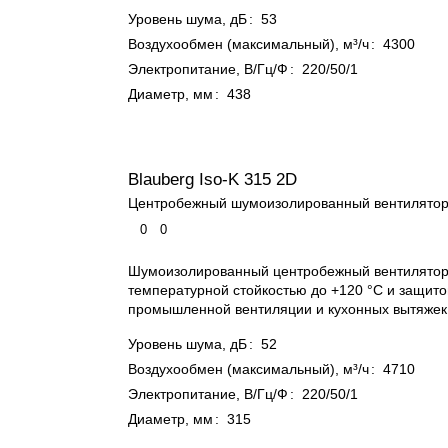
Уровень шума, дБ
:
53
Воздухообмен (максимальный), м³/ч
:
4300
Электропитание, В/Гц/Ф
:
220/50/1
Диаметр, мм
:
438
Blauberg Iso-K 315 2D
Центробежный шумоизолированный вентилято
0
0
Шумоизолированный центробежный вентилятор
температурной стойкостью до +120 °C и защито
промышленной вентиляции и кухонных вытяжек
Уровень шума, дБ
:
52
Воздухообмен (максимальный), м³/ч
:
4710
Электропитание, В/Гц/Ф
:
220/50/1
Диаметр, мм
:
315