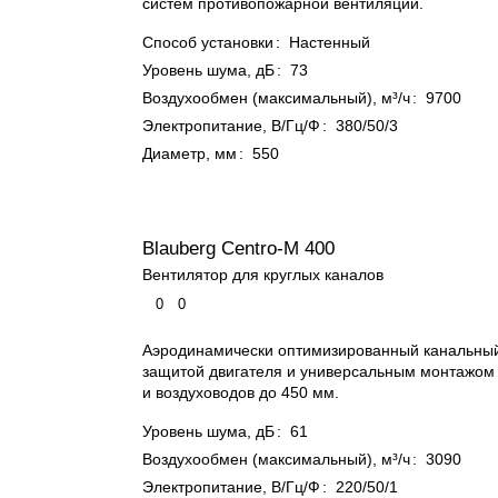
систем противопожарной вентиляции.
Способ установки
:
Настенный
Уровень шума, дБ
:
73
Воздухообмен (максимальный), м³/ч
:
9700
Электропитание, В/Гц/Ф
:
380/50/3
Диаметр, мм
:
550
Blauberg Centro-M 400
Вентилятор для круглых каналов
0
0
Аэродинамически оптимизированный канальный
защитой двигателя и универсальным монтажом
и воздуховодов до 450 мм.
Уровень шума, дБ
:
61
Воздухообмен (максимальный), м³/ч
:
3090
Электропитание, В/Гц/Ф
:
220/50/1