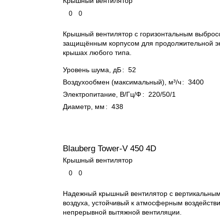
Крышный вентилятор
0
0
Крышный вентилятор с горизонтальным выброс
защищённым корпусом для продолжительной эк
крышах любого типа.
Уровень шума, дБ
:
52
Воздухообмен (максимальный), м³/ч
:
3400
Электропитание, В/Гц/Ф
:
220/50/1
Диаметр, мм
:
438
Blauberg Tower-V 450 4D
Крышный вентилятор
0
0
Надежный крышный вентилятор с вертикальны
воздуха, устойчивый к атмосферным воздейств
непрерывной вытяжной вентиляции.