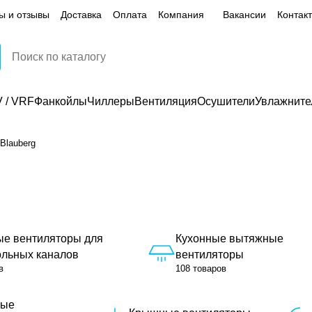
ы и отзывы
Доставка
Оплата
Компания
Вакансии
Контак
 / VRF
Фанкойлы
Чиллеры
Вентиляция
Осушители
Увлажните
Blauberg
ые вентиляторы для
Кухонные вытяжные
ольных каналов
вентиляторы
в
108 товаров
ные