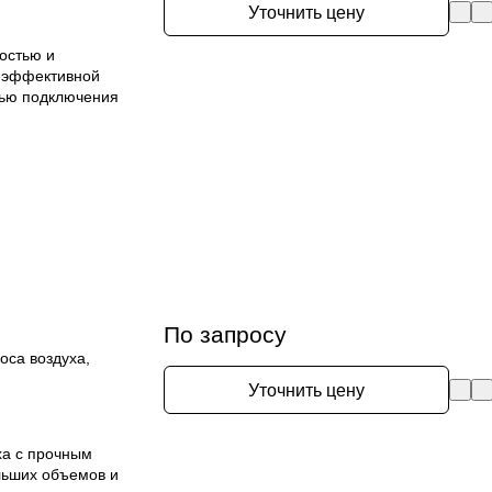
Уточнить цену
остью и
 эффективной
тью подключения
По запросу
оса воздуха,
Уточнить цену
ха с прочным
льших объемов и