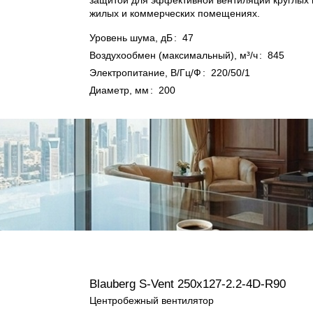
защитой для эффективной вентиляции круглых 
жилых и коммерческих помещениях.
Уровень шума, дБ
:
47
Воздухообмен (максимальный), м³/ч
:
845
Электропитание, В/Гц/Ф
:
220/50/1
Диаметр, мм
:
200
Blauberg S-Vent 250x127-2.2-4D-R90
Центробежный вентилятор