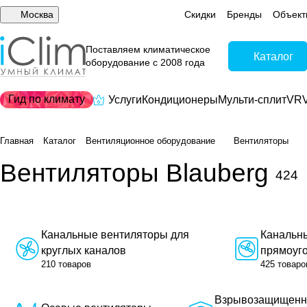
Москва
Скидки
Бренды
Объект
Поставляем климатическое
Каталог
оборудование с 2008 года
Гид по климату
Услуги
Кондиционеры
Мульти-сплит
VRV
Главная
Каталог
Вентиляционное оборудование
Вентиляторы
Вентиляторы Blauberg
424
Канальные вентиляторы для
Канальн
круглых каналов
прямоуг
210 товаров
425 товаро
Взрывозащищен