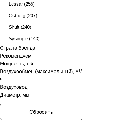
Lessar
(
255
)
Ostberg
(
207
)
Shuft
(
240
)
Sysimple
(
143
)
Страна бренда
Systemair
(
33
)
Рекомендуем
Zilon
(
71
)
Мощность, кВт
Воздухообмен (максимальный), м³/
ч
Воздуховод
Диаметр, мм
Сбросить