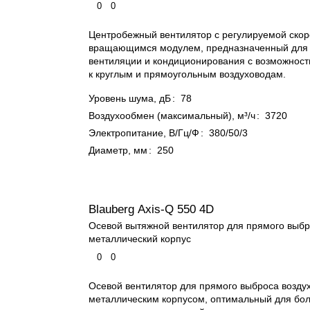
0
0
Центробежный вентилятор с регулируемой скор
вращающимся модулем, предназначенный для
вентиляции и кондиционирования с возможнос
к круглым и прямоугольным воздуховодам.
Уровень шума, дБ
:
78
Воздухообмен (максимальный), м³/ч
:
3720
Электропитание, В/Гц/Ф
:
380/50/3
Диаметр, мм
:
250
Blauberg Axis-Q 550 4D
Осевой вытяжной вентилятор для прямого выбр
металлический корпус
0
0
Осевой вентилятор для прямого выброса возду
металлическим корпусом, оптимальный для бо