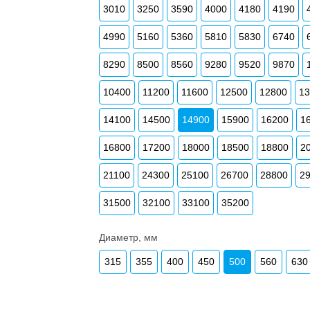
3010
3250
3590
4000
4180
4190
4990
5160
5360
5810
5830
6740
8290
8500
8560
9280
9520
9870
10400
11200
11600
12500
12800
1
14100
14500
14900
15900
16200
1
16800
17200
18000
18500
18800
2
21100
24300
25100
26700
28800
2
31500
32100
33100
35200
Диаметр, мм
315
355
400
450
500
560
630