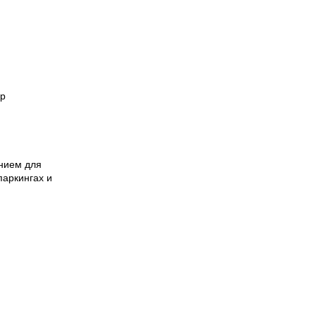
ор
нием для
паркингах и