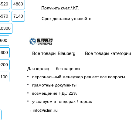
4520
4880
Получить счет / КП
6970
7140
Срок доставки уточняйте
10300
3600
6600
Все товары Blauberg
Все товары категории
0200
Для юрлиц — без наценок
9100
персональный менеджер решает все вопросы
грамотные документы
возмещение НДС 22%
участвуем в тендерах / торгах
→
info@iclim.ru