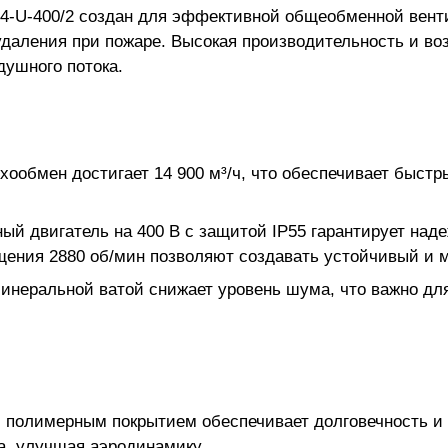
-2/4-U-400/2 создан для эффективной общеобменной вен
оудаления при пожаре. Высокая производительность и в
душного потока.
ообмен достигает 14 900 м³/ч, что обеспечивает быст
й двигатель на 400 В с защитой IP55 гарантирует над
ащения 2880 об/мин позволяют создавать устойчивый и
инеральной ватой снижает уровень шума, что важно дл
с полимерным покрытием обеспечивает долговечность и 
а, улучшая аэродинамику.