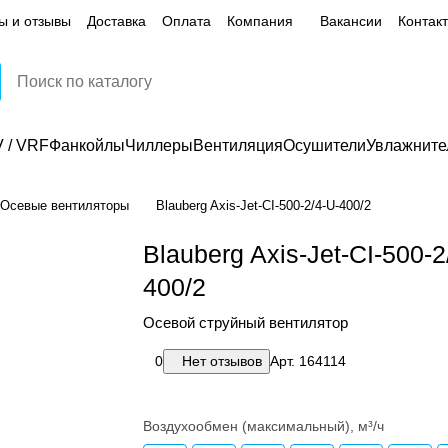
ы и отзывы
Доставка
Оплата
Компания
Вакансии
Контак
 / VRF
Фанкойлы
Чиллеры
Вентиляция
Осушители
Увлажните
Осевые вентиляторы
Blauberg Axis-Jet-CI-500-2/4-U-400/2
Blauberg Axis-Jet-CI-500-2
400/2
Осевой струйный вентилятор
0
Нет отзывов
Арт.
164114
Воздухообмен (максимальный), м³/ч