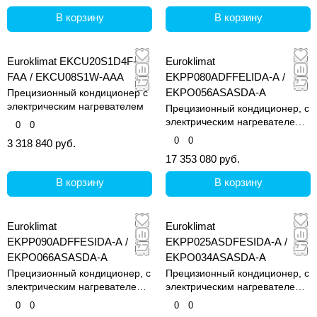
В корзину
В корзину
Euroklimat EKCU20S1D4F-
Euroklimat
FAA / EKCU08S1W-AAA
EKPP080ADFFELIDA-A /
EKPO056ASASDA-A
Прецизионный кондиционер с
электрическим нагревателем
Прецизионный кондиционер, с
электрическим нагревателем и
0
0
увлажнителем
0
0
3 318 840 руб.
17 353 080 руб.
В корзину
В корзину
Euroklimat
Euroklimat
EKPP090ADFFESIDA-A /
EKPP025ASDFESIDA-A /
EKPO066ASASDA-A
EKPO034ASASDA-A
Прецизионный кондиционер, с
Прецизионный кондиционер, с
электрическим нагревателем и
электрическим нагревателем и
увлажнителем
увлажнителем
0
0
0
0