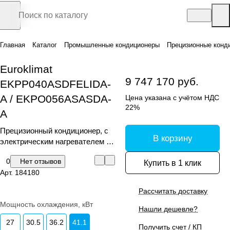
Главная
Каталог
Промышленные кондиционеры
Прецизионные конд
Euroklimat
9 747 170 руб.
EKPP040ASDFELIDA-
A / EKPO056ASASDA-
Цена указана с учётом НДС
22%
A
Прецизионный кондиционер, с
В корзину
электрическим нагревателем и
увлажнителем
0
Нет отзывов
Купить в 1 клик
Арт.
184180
Рассчитать доставку
Мощность охлаждения, кВт
Нашли дешевле?
27
30.5
36.2
41.1
Получить счет / КП