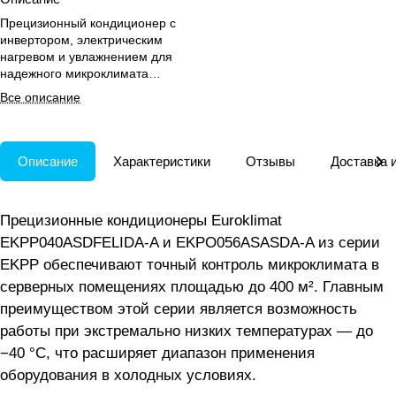
Прецизионный кондиционер с
инвертором, электрическим
нагревом и увлажнением для
надежного микроклимата
серверных помещений до −40
Все описание
°C.
Описание
Характеристики
Отзывы
Доставка 
Прецизионные кондиционеры Euroklimat
EKPP040ASDFELIDA-A и EKPO056ASASDA-A из серии
EKPP обеспечивают точный контроль микроклимата в
серверных помещениях площадью до 400 м². Главным
преимуществом этой серии является возможность
работы при экстремально низких температурах — до
−40 °C, что расширяет диапазон применения
оборудования в холодных условиях.