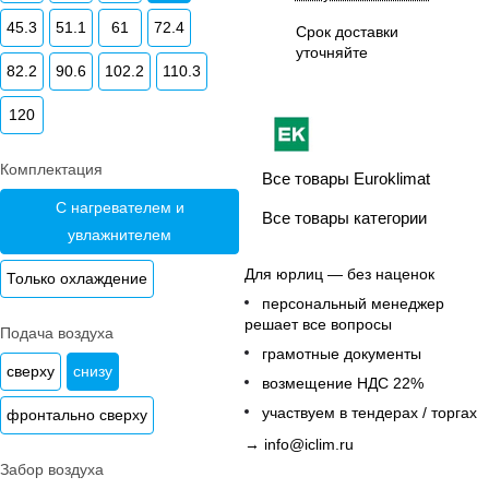
45.3
51.1
61
72.4
Срок доставки
уточняйте
82.2
90.6
102.2
110.3
120
Комплектация
Все товары Euroklimat
С нагревателем и
Все товары категории
увлажнителем
Для юрлиц — без наценок
Только охлаждение
персональный менеджер
решает все вопросы
Подача воздуха
грамотные документы
сверху
снизу
возмещение НДС 22%
участвуем в тендерах / торгах
фронтально сверху
→
info@iclim.ru
Забор воздуха