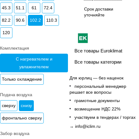
45.3
51.1
61
72.4
Срок доставки
уточняйте
82.2
90.6
102.2
110.3
120
Комплектация
Все товары Euroklimat
С нагревателем и
Все товары категории
увлажнителем
Для юрлиц — без наценок
Только охлаждение
персональный менеджер
решает все вопросы
Подача воздуха
грамотные документы
сверху
снизу
возмещение НДС 22%
участвуем в тендерах / торгах
фронтально сверху
→
info@iclim.ru
Забор воздуха