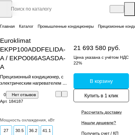
Главная
Каталог
Промышленные кондиционеры
Прецизионные конд
Euroklimat
21 693 580 руб.
EKPP100ADDFELIDA-
A / EKPO066ASASDA-
Цена указана с учётом НДС
22%
A
Прецизионный кондиционер, с
В корзину
электрическим нагревателем и
увлажнителем
0
Нет отзывов
Купить в 1 клик
Арт.
184187
Рассчитать доставку
Мощность охлаждения, кВт
Нашли дешевле?
27
30.5
36.2
41.1
Получить счет / КП