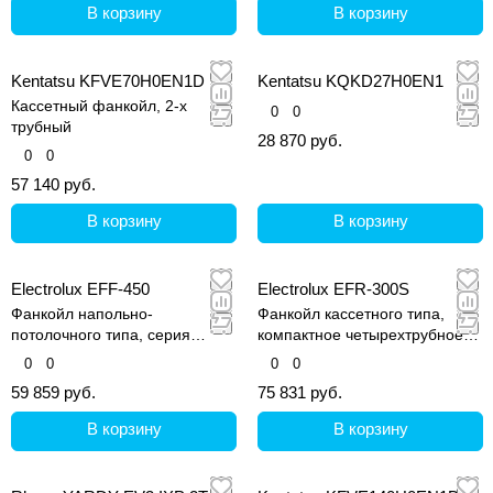
В корзину
В корзину
Kentatsu KFVE70H0EN1D
Kentatsu KQKD27H0EN1
Кассетный фанкойл, 2-х
0
0
трубный
28 870 руб.
0
0
57 140 руб.
В корзину
В корзину
Electrolux EFF-450
Electrolux EFR-300S
Фанкойл напольно-
Фанкойл кассетного типа,
потолочного типа, серия
компактное четырехтрубное
CARRYFIT
исполнение, серия
0
0
0
0
CARRYROUND
59 859 руб.
75 831 руб.
В корзину
В корзину