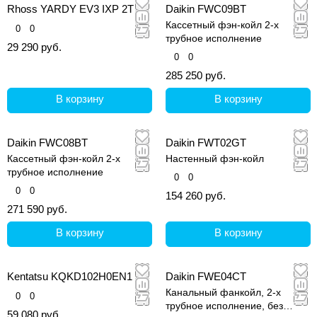
Rhoss YARDY EV3 IXP 2T 20
Daikin FWC09BT
Кассетный фэн-койл 2-х
0
0
трубное исполнение
29 290 руб.
0
0
285 250 руб.
В корзину
В корзину
Daikin FWC08BT
Daikin FWT02GT
Кассетный фэн-койл 2-х
Настенный фэн-койл
трубное исполнение
0
0
0
0
154 260 руб.
271 590 руб.
В корзину
В корзину
Kentatsu KQKD102H0EN1
Daikin FWE04CT
Канальный фанкойл, 2-х
0
0
трубное исполнение, без
59 080 руб.