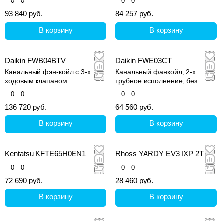
0
0
0
0
CARRYROUND
93 840 руб.
84 257 руб.
В корзину
В корзину
Daikin FWB04BTV
Daikin FWE03CT
Канальный фэн-койл с 3-х
Канальный фанкойл, 2-х
ходовым клапаном
трубное исполнение, без
клапана
0
0
0
0
136 720 руб.
64 560 руб.
В корзину
В корзину
Kentatsu KFTE65H0EN1
Rhoss YARDY EV3 IXP 2T 15
0
0
0
0
72 690 руб.
28 460 руб.
В корзину
В корзину