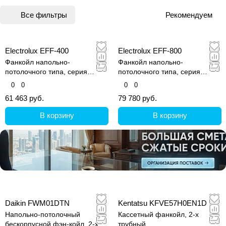
Все фильтры
Рекомендуем
Electrolux EFF-400
Electrolux EFF-800
Фанкойл напольно-
Фанкойл напольно-
потолочного типа, серия
потолочного типа, серия
CARRYFIT
CARRYFIT
0
0
0
0
61 463 руб.
79 780 руб.
В корзину
В корзину
Daikin FWM01DTN
Kentatsu KFVE57H0EN1D
Напольно-потолочный
Кассетный фанкойл, 2-х
бескорпусной фэн-койл, 2-х
трубный