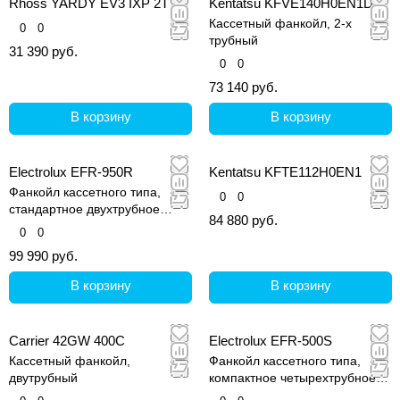
Rhoss YARDY EV3 IXP 2T 25
Kentatsu KFVE140H0EN1D
Кассетный фанкойл, 2-х
0
0
трубный
31 390 руб.
0
0
73 140 руб.
В корзину
В корзину
Electrolux EFR-950R
Kentatsu KFTE112H0EN1
Фанкойл кассетного типа,
0
0
стандартное двухтрубное
84 880 руб.
исполнение, серия
0
0
CARRYROUND
99 990 руб.
В корзину
В корзину
Carrier 42GW 400C
Electrolux EFR-500S
Кассетный фанкойл,
Фанкойл кассетного типа,
двутрубный
компактное четырехтрубное
исполнение, серия