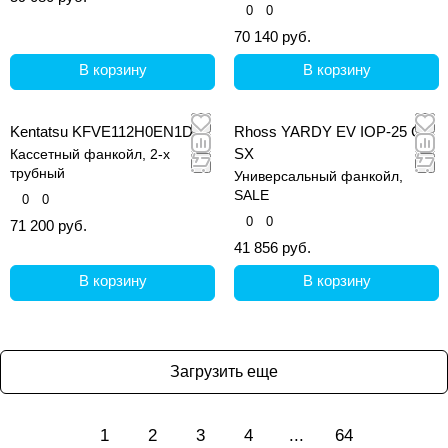
клапана
0
0
70 140 руб.
В корзину
В корзину
Kentatsu KFVE112H0EN1D
Rhoss YARDY EV IOP-25 C
SX
Кассетный фанкойл, 2-х
трубный
Универсальный фанкойл,
SALE
0
0
0
0
71 200 руб.
41 856 руб.
В корзину
В корзину
Загрузить еще
1
2
3
4
...
64