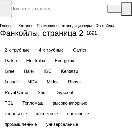
Главная
Каталог
Промышленные кондиционеры
Фанкойлы
Фанкойлы, страница 2
1891
2-х трубные
4-х трубные
Carrier
Daikin
Electrolux
Energolux
Gree
Haier
IGC
Kentatsu
Lessar
MDV
Midea
Rhoss
Royal Clima
Shuft
Syscool
TCL
Тепломаш
высоконапорные
канальные
кассетные
настенные
промышленные
универсальные