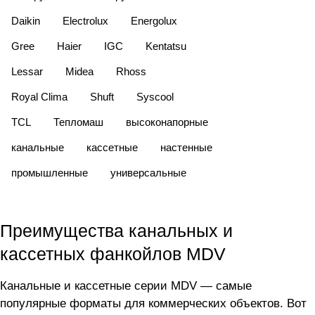
Daikin
Electrolux
Energolux
Gree
Haier
IGC
Kentatsu
Lessar
Midea
Rhoss
Royal Clima
Shuft
Syscool
TCL
Тепломаш
высоконапорные
канальные
кассетные
настенные
промышленные
универсальные
Преимущества канальных и
кассетных фанкойлов MDV
Канальные и кассетные серии MDV — самые
популярные форматы для коммерческих объектов. Вот