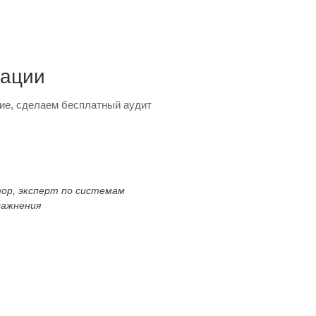
тации
ие, сделаем бесплатный аудит
тор, эксперт по системам
лажнения