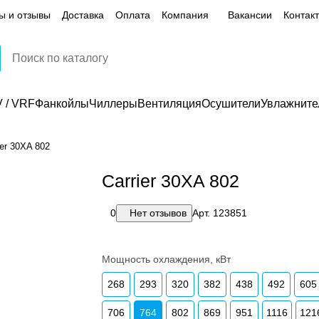
ы и отзывы
Доставка
Оплата
Компания
Вакансии
Контак
 / VRF
Фанкойлы
Чиллеры
Вентиляция
Осушители
Увлажните
ier 30XA 802
Carrier 30XA 802
0
Нет отзывов
Арт.
123851
Мощность охлаждения, кВт
268
293
320
382
438
492
605
706
764
802
869
951
1116
121