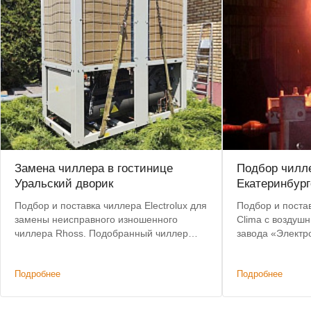
Замена чиллера в гостинице
Подбор чилле
Уральский дворик
Екатеринбург
Подбор и поставка чиллера Electrolux для
Подбор и постав
замены неисправного изношенного
Clima с воздуш
чиллера Rhoss. Подобранный чиллер
завода «Электр
позволил сохранить действующую
критерии: невы
систему коммуникаций и фанкойлов без
складе, коротки
Подробнее
Подробнее
изменений.