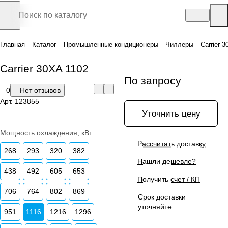
Главная
Каталог
Промышленные кондиционеры
Чиллеры
Carrier 
Carrier 30XA 1102
По запросу
0
Нет отзывов
Арт.
123855
Уточнить цену
Мощность охлаждения, кВт
Рассчитать доставку
268
293
320
382
Нашли дешевле?
438
492
605
653
Получить счет / КП
706
764
802
869
Срок доставки
уточняйте
951
1116
1216
1296