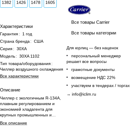
1382
1426
1478
1605
Все товары Carrier
Характеристики
Все товары категории
Гарантия
:
1 год
Страна бренда
:
США
Для юрлиц — без наценок
Серия
:
30XA
персональный менеджер
Модель
:
30XA 1102
решает все вопросы
Тип товара/оборудования
:
Чиллер воздушного охлаждения
грамотные документы
Все характеристики
возмещение НДС 22%
участвуем в тендерах / торгах
Описание
→
info@iclim.ru
Чиллер с экологичным R-134A,
плавным регулированием и
экономией хладагента для
крупных промышленных и
коммерческих объектов.
Все описание