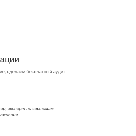
тации
ие, сделаем бесплатный аудит
тор, эксперт по системам
лажнения