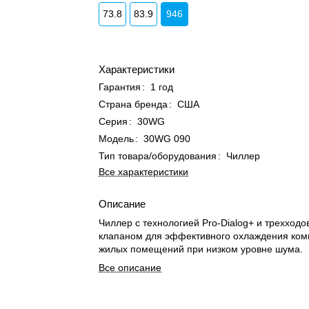
73.8
83.9
946
Характеристики
Гарантия
:
1 год
Страна бренда
:
США
Серия
:
30WG
Модель
:
30WG 090
Тип товара/оборудования
:
Чиллер
Все характеристики
Описание
Чиллер с технологией Pro-Dialog+ и трехход
клапаном для эффективного охлаждения ком
жилых помещений при низком уровне шума.
Все описание