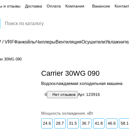
ы и отзывы
Доставка
Оплата
Компания
Вакансии
Контак
 / VRF
Фанкойлы
Чиллеры
Вентиляция
Осушители
Увлажните
ier 30WG 090
Carrier 30WG 090
Водоохлаждаемая холодильная машина
0
Нет отзывов
Арт.
123916
Мощность охлаждения, кВт
24.6
28.7
31.5
36.7
41.8
46.6
58.1