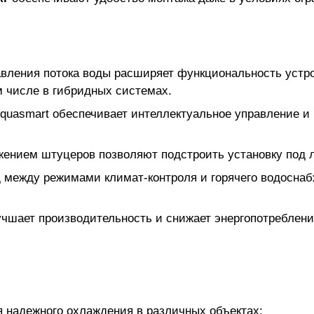
ления потока воды расширяет функциональность устрой
ом числе в гибридных системах.
Aquasmart обеспечивает интеллектуальное управление и
жением штуцеров позволяют подстроить установку под
д между режимами климат-контроля и горячего водосна
учшает производительность и снижает энергопотреблен
я надежного охлаждения в различных объектах: