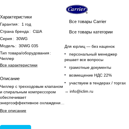
Характеристики
Все товары Carrier
Гарантия
:
1 год
Страна бренда
:
США
Все товары категории
Серия
:
30WG
Модель
:
30WG 035
Для юрлиц — без наценок
Тип товара/оборудования
:
персональный менеджер
Чиллер
решает все вопросы
Все характеристики
грамотные документы
возмещение НДС 22%
Описание
участвуем в тендерах / торгах
Чиллер с трехходовым клапаном
→
info@iclim.ru
и спиральным компрессором
обеспечивает
энергоэффективное охлаждение
и тихую работу в коммерческих и
Все описание
жилых зданиях.