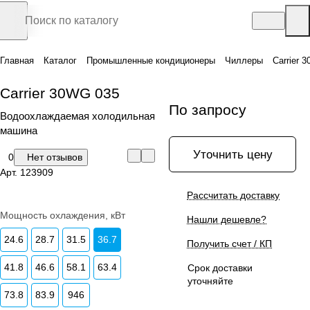
Главная
Каталог
Промышленные кондиционеры
Чиллеры
Carrier 
Carrier 30WG 035
По запросу
Водоохлаждаемая холодильная
машина
Уточнить цену
0
Нет отзывов
Арт.
123909
Рассчитать доставку
Мощность охлаждения, кВт
Нашли дешевле?
24.6
28.7
31.5
36.7
Получить счет / КП
41.8
46.6
58.1
63.4
Срок доставки
уточняйте
73.8
83.9
946