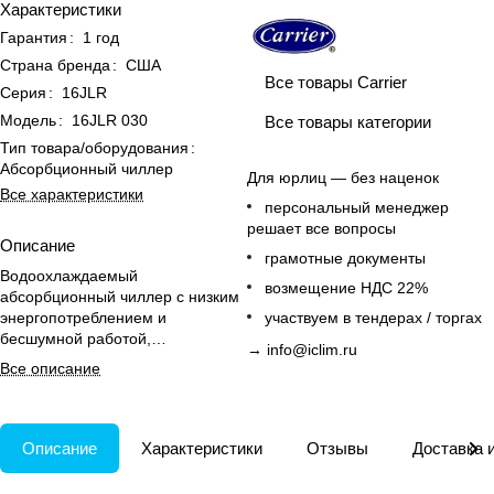
Характеристики
Гарантия
:
1 год
Страна бренда
:
США
Все товары Carrier
Серия
:
16JLR
Модель
:
16JLR 030
Все товары категории
Тип товара/оборудования
:
Абсорбционный чиллер
Для юрлиц — без наценок
Все характеристики
персональный менеджер
решает все вопросы
Описание
грамотные документы
Водоохлаждаемый
возмещение НДС 22%
абсорбционный чиллер с низким
энергопотреблением и
участвуем в тендерах / торгах
бесшумной работой,
→
info@iclim.ru
обеспечивающий эффективное
Все описание
охлаждение и минимальное
воздействие на окружающую
среду.
Описание
Характеристики
Отзывы
Доставка 