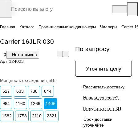
Главная
Каталог
Промышленные кондиционеры
Чиллеры
Carrier 
Carrier 16JLR 030
По запросу
0
Нет отзывов
Арт.
124023
Уточнить цену
Мощность охлаждения, кВт
Рассчитать доставку
527
633
738
844
Нашли дешевле?
984
1160
1266
1406
Получить счет / КП
1582
1758
2110
2321
Срок доставки
уточняйте