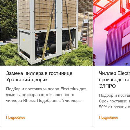
Замена чиллера в гостинице
Чиллер Elect
Уральский дворик
производств
ЭЛПРО
Подбор и поставка чиллера Electrolux для
замены неисправного изношенного
Подбор и постав
чиллера Rhoss. Подобранный чиллер
Срок поставки: 
позволил сохранить действующую
50% от розничн
систему коммуникаций и фанкойлов без
Подробнее
Подробнее
изменений.