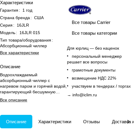
Характеристики
Гарантия
:
1 год
Страна бренда
:
США
Все товары Carrier
Серия
:
16JLR
Модель
:
16JLR 015
Все товары категории
Тип товара/оборудования
:
Абсорбционный чиллер
Для юрлиц — без наценок
Все характеристики
персональный менеджер
решает все вопросы
Описание
грамотные документы
Водоохлаждаемый
возмещение НДС 22%
абсорбционный чиллер с
нагревом паром и горячей водой,
участвуем в тендерах / торгах
гарантирующий бесшумную
→
info@iclim.ru
работу с минимальным
Все описание
энергопотреблением и низким
экологическим воздействием.
Описание
Характеристики
Отзывы
Доставка 