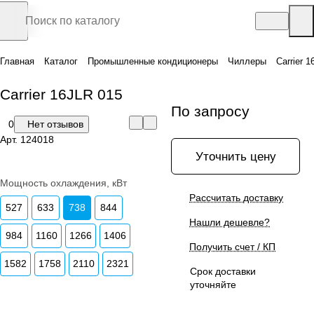
Главная
Каталог
Промышленные кондиционеры
Чиллеры
Carrier 
Carrier 16JLR 015
По запросу
0
Нет отзывов
Арт.
124018
Уточнить цену
Мощность охлаждения, кВт
Рассчитать доставку
527
633
738
844
Нашли дешевле?
984
1160
1266
1406
Получить счет / КП
1582
1758
2110
2321
Срок доставки
уточняйте