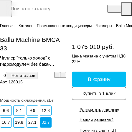
Главная
Каталог
Промышленные кондиционеры
Чиллеры
Ballu Ma
Ballu Machine BMCA
1 075 010 руб.
33
Цена указана с учётом НДС
Чиллер "только холод" с
22%
гидромодулем без бака-
аккумулятора
0
Нет отзывов
В корзину
Арт.
126015
Купить в 1 клик
Мощность охлаждения, кВт
Рассчитать доставку
6.6
8.1
9.9
12.8
Нашли дешевле?
16.7
19.8
27.1
32.7
Получить счет / КП