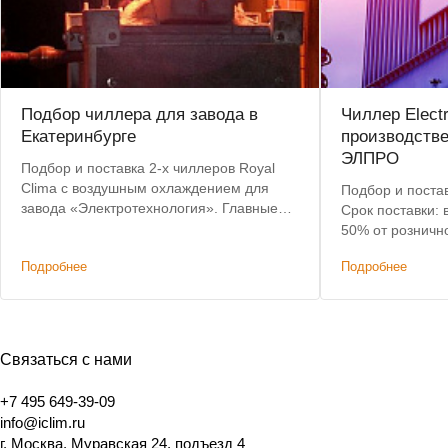
Подбор чиллера для завода в
Чиллер Elect
Екатеринбурге
производств
ЭЛПРО
Подбор и поставка 2-х чиллеров Royal
Clima с воздушным охлаждением для
Подбор и постав
завода «Электротехнология». Главные
Срок поставки: 
критерии: невысокая цена, наличие на
50% от розничн
складе, короткий срок доставки.
Подробнее
Подробнее
Связаться с нами
+7 495 649-39-09
info@iclim.ru
г. Москва, Муравская 24, подъезд 4