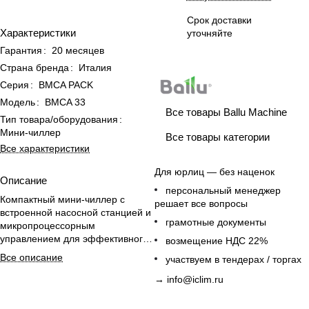
Срок доставки
Характеристики
уточняйте
Гарантия
:
20 месяцев
Страна бренда
:
Италия
Серия
:
BMCA PACK
Модель
:
BMCA 33
Все товары Ballu Machine
Тип товара/оборудования
:
Мини-чиллер
Все товары категории
Все характеристики
Для юрлиц — без наценок
Описание
персональный менеджер
Компактный мини-чиллер с
решает все вопросы
встроенной насосной станцией и
грамотные документы
микропроцессорным
управлением для эффективного
возмещение НДС 22%
охлаждения офисных
Все описание
участвуем в тендерах / торгах
помещений.
→
info@iclim.ru