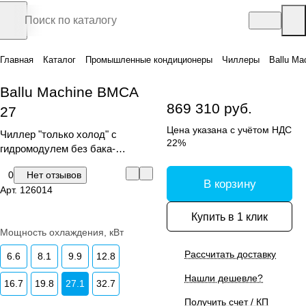
Главная
Каталог
Промышленные кондиционеры
Чиллеры
Ballu Ma
Ballu Machine BMCA
869 310 руб.
27
Цена указана с учётом НДС
Чиллер "только холод" с
22%
гидромодулем без бака-
аккумулятора
0
Нет отзывов
В корзину
Арт.
126014
Купить в 1 клик
Мощность охлаждения, кВт
Рассчитать доставку
6.6
8.1
9.9
12.8
Нашли дешевле?
16.7
19.8
27.1
32.7
Получить счет / КП