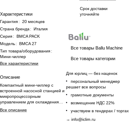
Срок доставки
Характеристики
уточняйте
Гарантия
:
20 месяцев
Страна бренда
:
Италия
Серия
:
BMCA PACK
Модель
:
BMCA 27
Все товары Ballu Machine
Тип товара/оборудования
:
Мини-чиллер
Все товары категории
Все характеристики
Для юрлиц — без наценок
Описание
персональный менеджер
Компактный мини-чиллер с
решает все вопросы
встроенной насосной станцией и
грамотные документы
микропроцессорным
управлением для охлаждения
возмещение НДС 22%
производственных помещений.
Все описание
участвуем в тендерах / торгах
→
info@iclim.ru