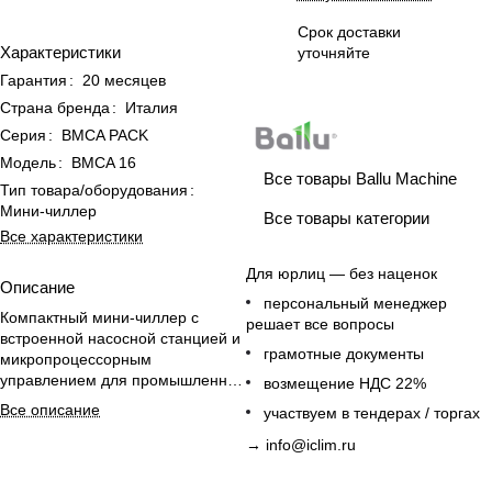
Срок доставки
Характеристики
уточняйте
Гарантия
:
20 месяцев
Страна бренда
:
Италия
Серия
:
BMCA PACK
Модель
:
BMCA 16
Все товары Ballu Machine
Тип товара/оборудования
:
Мини-чиллер
Все товары категории
Все характеристики
Для юрлиц — без наценок
Описание
персональный менеджер
Компактный мини-чиллер с
решает все вопросы
встроенной насосной станцией и
грамотные документы
микропроцессорным
управлением для промышленных
возмещение НДС 22%
помещений.
Все описание
участвуем в тендерах / торгах
→
info@iclim.ru