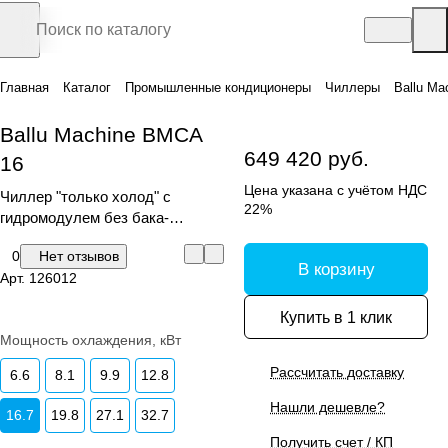
Главная
Каталог
Промышленные кондиционеры
Чиллеры
Ballu Ma
Ballu Machine BMCA
649 420 руб.
16
Цена указана с учётом НДС
Чиллер "только холод" с
22%
гидромодулем без бака-
аккумулятора
0
Нет отзывов
В корзину
Арт.
126012
Купить в 1 клик
Мощность охлаждения, кВт
Рассчитать доставку
6.6
8.1
9.9
12.8
Нашли дешевле?
16.7
19.8
27.1
32.7
Получить счет / КП