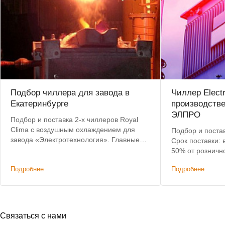
Подбор чиллера для завода в
Чиллер Elect
Екатеринбурге
производств
ЭЛПРО
Подбор и поставка 2-х чиллеров Royal
Clima с воздушным охлаждением для
Подбор и постав
завода «Электротехнология». Главные
Срок поставки: 
критерии: невысокая цена, наличие на
50% от розничн
складе, короткий срок доставки.
Подробнее
Подробнее
Связаться с нами